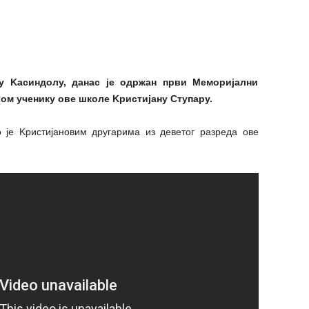
у Kасиндолу, данас је одржан први Меморијални
ом ученику ове школе Kристијану Ступару.
 је Kристијановим другарима из деветог разреда ове