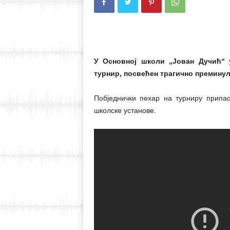
У Основној школи „Јован Дучић“ 
турнир, посвећен трагично преминул
Побједнички пехар на турниру припао
школске установе.