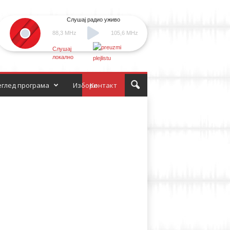
Слушај радио уживо
88,3 MHz
105,6 MHz
Слушај
локално
глед програма
Избори
Контакт