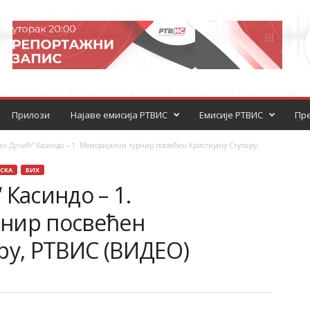
Прилози
Најаве емисија РТВИС
Емисије РТВИС
Пре
ан Дучић“ Касиндо – 1. Меморијални турнир посвећен Кристијану Ступару,
СКА
БИХ
 Касиндо – 1.
нир посвећен
ру, РТВИС (ВИДЕО)