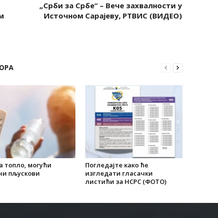
„Срби за Србе“ – Вече захвалности у
м
Источном Сарајеву, РТВИС (ВИДЕО)
ОРА
а топло, могући
Погледајте како ће
ни пљускови
изгледати гласачки
листићи за НСРС (ФОТО)