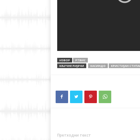
ИЗВОР
РТВИС
КЉУЧНЕ РИЈЕЧИ
КАСИНДО
КРИСТИЈАН СТУПА
Претходни текст