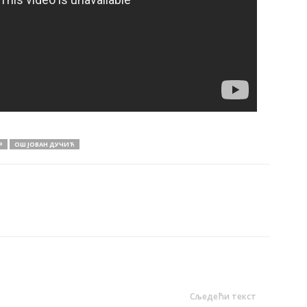
Р
ОШ ЈОВАН ДУЧИЋ
Сљедећи текст