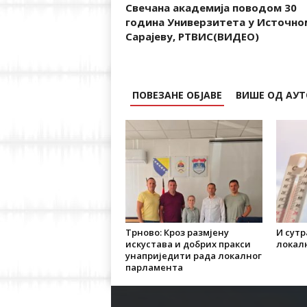
Свечана академија поводом 30
година Универзитета у Источно
Сарајеву, РТВИС(ВИДЕО)
ПОВЕЗАНЕ ОБЈАВЕ
ВИШЕ ОД АУТ
Трново: Кроз размјену
И сутр
искустава и добрих пракси
локал
унаприједити рада локалног
парламента