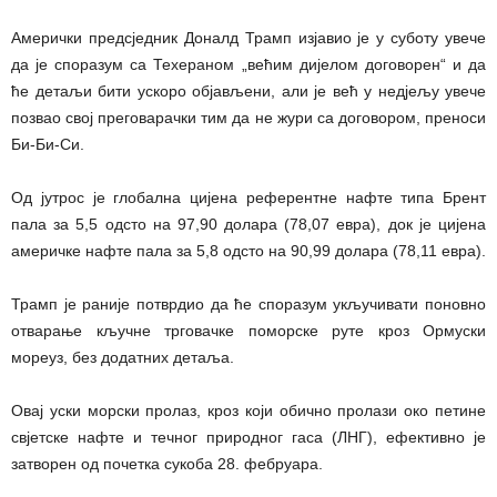
Амерички предсједник Доналд Трамп изјавио је у суботу увече
да је споразум са Техераном „већим дијелом договорен“ и да
ће детаљи бити ускоро објављени, али је већ у недјељу увече
позвао свој преговарачки тим да не жури са договором, преноси
Би-Би-Си.
Од јутрос је глобална цијена референтне нафте типа Брент
пала за 5,5 одсто на 97,90 долара (78,07 евра), док је цијена
америчке нафте пала за 5,8 одсто на 90,99 долара (78,11 евра).
Трамп је раније потврдио да ће споразум укључивати поновно
отварање кључне трговачке поморске руте кроз Ормуски
мореуз, без додатних детаља.
Овај уски морски пролаз, кроз који обично пролази око петине
свјетске нафте и течног природног гаса (ЛНГ), ефективно је
затворен од почетка сукоба 28. фебруара.