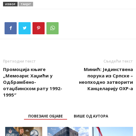
ИЗВОР
TAНЈУГ
Претходни текст
Сљедећи текст
Промоција књиге
Минић: Јединствена
„Мемоари: Хаџићи у
порука из Српске –
Одбрамбено-
неопходно затворити
отаџбинском рату 1992-
Канцеларију ОХР-а
1995″
ПОВЕЗАНЕ ОБЈАВЕ
ВИШЕ ОД АУТОРА