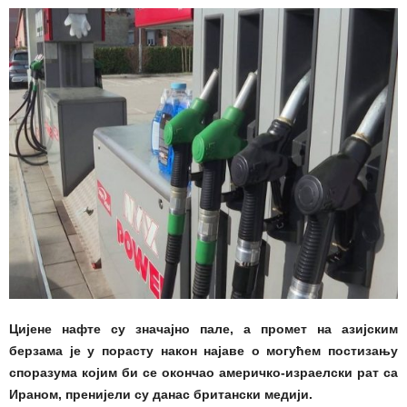
Цијене нафте су значајно пале, а промет на азијским
берзама је у порасту након најаве о могућем постизању
споразума којим би се окончао америчко-израелски рат са
Ираном, пренијели су данас британски медији.