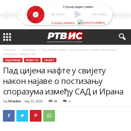
Слушај радио уживо
88,3 MHz
105,6 MHz
Слушај локално
Насловна
Најновије
Пад цијена нафте у свијету након најаве о постизању
споразума између САД...
НАЈНОВИЈЕ
ВИЈЕСТИ
СВИЈЕТ
Пад цијена нафте у свијету
након најаве о постизању
споразума између САД и Ирана
Од
ISradio
-
мај 25, 2026
68
0