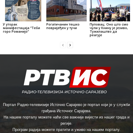
У уторак
Рогатичанин тешко
Пуповац: Оно што смо
манифестација “Теби
повријеђен у тучи
чули у Книну је језиво,
горо Романијо“
Тужилаштво да
реагује
Портал Радио-телевизије Источно Сарајево је портал који је у служби
грађана Источног Сарајева.
На нашем порталу можете наћи све важније вијести из нашег града и
регије.
Програм радија можете пратити и уживо на нашем порталу.