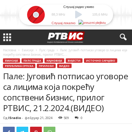
Слушај радио уживо
88,3 MHz
105,6 MHz
Слушај локално
Насловна
Емисије
Пулс града
Пале: Југовић потписао уговоре са лицима која
покрећу сопствени бизнис, прилог РТВИС,...
ЕМИСИЈЕ
ПУЛС ГРАДА
НАЈНОВИЈЕ
ВИЈЕСТИ
ИСТОЧНО САРАЈЕВО
РЕПУБЛИКА СРПСКА
ПРИЛОЗИ
ВИДЕО
Пале: Југовић потписао уговоре
са лицима која покрећу
сопствени бизнис, прилог
РТВИС, 21.2.2024.(ВИДЕО)
Од
ISradio
-
фебруар 21, 2024
509
0