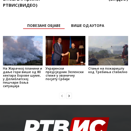
РТВИС(ВИДЕО)
ПОВЕЗАНЕ ОБЈАВЕ
ВИШЕ ОД АУТОРА
На Жарачкој планини и
Украјински
Стање на пожаришту
даље гори више од 80
предсједник Зеленски
код Требиња стабилно
хектара борове шуме,
стиже у званичну
у Делиблатској
посјету Србији
пешчари боља
ситуација