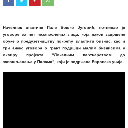
Начелник општине Пале Бошко Југовић, потписао је
уговоре са пет незапослених лица, која након завршене
обуке о предузетништву покрећу властити бизнис, као и
три анекс уговора о грант подршци малим бизнисима у
оквиру пројекта “Локалним партнерством до
запошљавања у Палама“, који је подржала Европска унија.