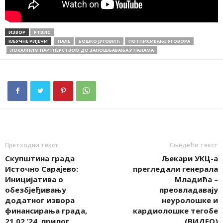
ИЗВОР
РТВИС
КЉУЧНЕ РИЈЕЧИ
ПАЛЕ
БОШКО ЈУГОВИЋ
ПОТПИСИВАЊЕ УГОВОРА
ЛОКАЛНИМ ПАРТНЕРСТВОМ ДО ЗАПОШЉАВАЊА У ПАЛАМА
Претходни текст
Сљедећи текст
Скупштина града
Љекари УКЦ-а
Источно Сарајево:
прегледали генерала
Иницијатива о
Младића –
обезбјеђивању
преовладавају
додатног извора
неуролошке и
финансирања града,
кардиолошке тегобе
21.02.’24. прилог
(ВИДЕО)