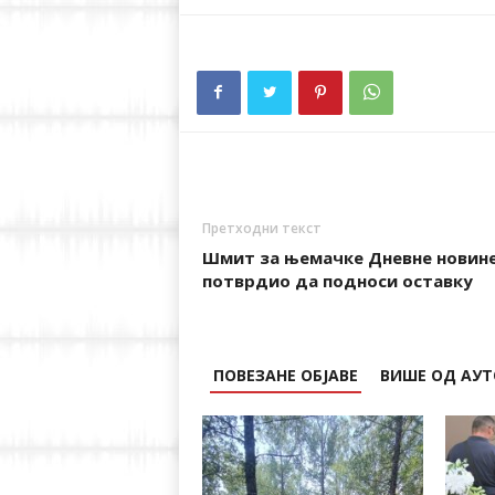
Претходни текст
Шмит за њемачке Дневне новин
потврдио да подноси оставку
ПОВЕЗАНЕ ОБЈАВЕ
ВИШЕ ОД АУТ