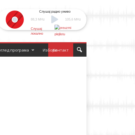
Слушај радио уживо
88,3 MHz
105,6 MHz
Слушај
локално
глед програма
Избори
Контакт