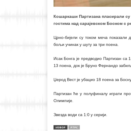
Кошаркаши Партизана пласирали су 
гостима над сарајевском Босном с р
Црно-бијели су током меча показали д
бољи учинак у шуту за три поена.
Исак Бонга је предводио Партизан са 
13 поена, док је Бруно Фернандо забиљ
Џерод Вест је убацио 18 поена за Босну,
Партизан ће у полуфиналу играти про
Олимпије.
Звезда води са 1:0 у серији.
ИЗВОР
РТРС