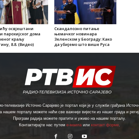
лићу освјештани
Скандалозно питање
и парохијског дома
њемачког новинара
ћеног краљу
Зеленском у Београду: Како
ину, 8.8. (Видео)
да убијемо што више Руса
о-телевизије Источно Сарајево је портал који је у служби грађана Источн
а нашем порталу можете наћи све важније вијести из нашег града и региј
Програм радија можете пратити и уживо на нашем порталу.
Контактирајте нас путем
е-маила
или
контакт форме
.