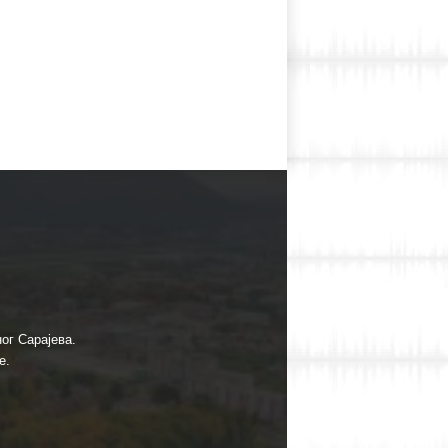
ог Сарајева.
е.