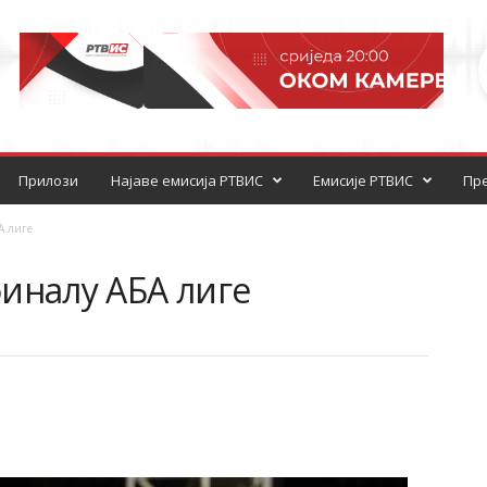
Прилози
Најаве емисија РТВИС
Емисије РТВИС
Пре
А лиге
иналу АБА лиге