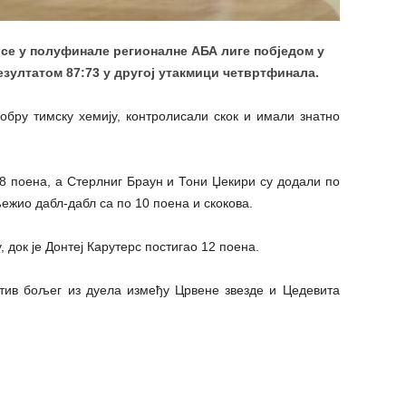
се у полуфинале регионалне АБА лиге побједом у
езултатом 87:73 у другој утакмици четвртфинала.
обру тимску хемију, контролисали скок и имали знатно
18 поена, а Стерлниг Браун и Тони Џекири су додали по
ежио дабл-дабл са по 10 поена и скокова.
 док је Донтеј Карутерс постигао 12 поена.
тив бољег из дуела између Црвене звезде и Цедевита