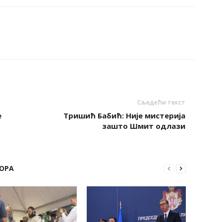
Сљедећи текст
е
Тришић Бабић: Није мистерија
зашто Шмит одлази
ОРА