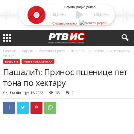
Слушај радио уживо
88,3 MHz
105,6 MHz
Слушај локално
Насловна
Вијести
Република Српска
Пашалић: Принос пшенице пет тона по
хектару
ВИЈЕСТИ
РЕПУБЛИКА СРПСКА
Пашалић: Принос пшенице пет
тона по хектару
Од
ISradio
-
јул 16, 2022
433
0