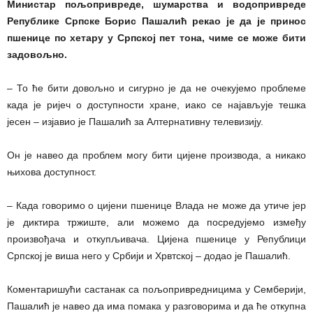
Министар пољопривреде, шумарства и водопривреде
Републике Српске Борис Пашалић рекао је да је принос
пшенице по хетару у Српској пет тона, чиме се може бити
задовољно.
– То ће бити довољно и сигурно је да не очекујемо проблеме
када је ријеч о доступности хране, иако се најављује тешка
јесен – изјавио је Пашалић за Алтернативну телевизију.
Он је навео да проблем могу бити цијене производа, а никако
њихова доступност.
– Када говоримо о цијени пшенице Влада не може да утиче јер
је диктира тржиште, али можемо да посредујемо између
произвођача и откупљивача. Цијена пшенице у Републици
Српској је виша него у Србији и Хрвтској – додао је Пашалић.
Коментаришући састанак са пољопривредницима у Семберији,
Пашалић је навео да има помака у разговорима и да ће откупна