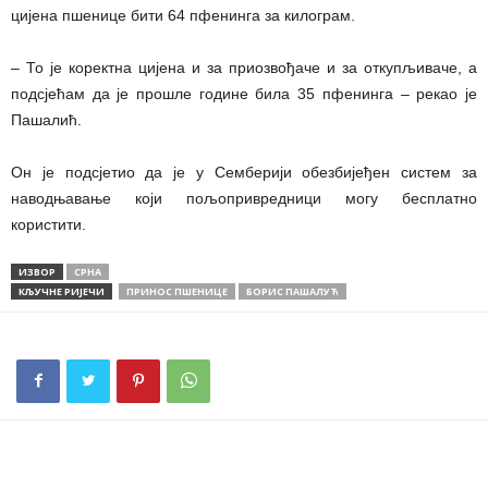
цијена пшенице бити 64 пфенинга за килограм.
– То је коректна цијена и за приозвођаче и за откупљиваче, а
подсјећам да је прошле године била 35 пфенинга – рекао је
Пашалић.
Он је подсјетио да је у Семберији обезбијеђен систем за
наводњавање који пољопривредници могу бесплатно
користити.
ИЗВОР
СРНА
КЉУЧНЕ РИЈЕЧИ
ПРИНОС ПШЕНИЦЕ
БОРИС ПАШАЛУЋ