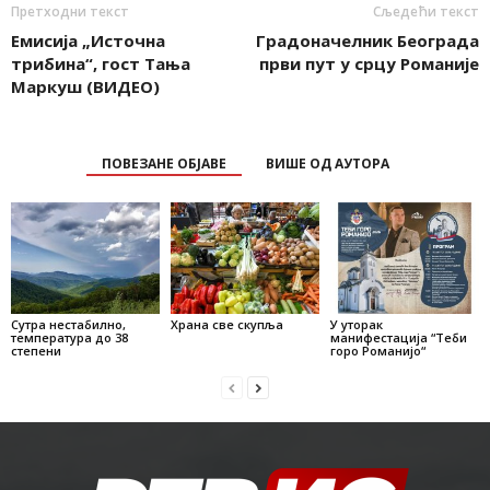
Претходни текст
Сљедећи текст
Емисија „Источна
Градоначелник Београда
трибина“, гост Тања
први пут у срцу Романије
Маркуш (ВИДЕО)
ПОВЕЗАНЕ ОБЈАВЕ
ВИШЕ ОД АУТОРА
Сутра нестабилно,
Храна све скупља
У уторак
температура до 38
манифестација “Теби
степени
горо Романијо“