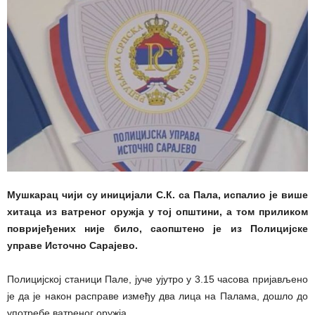
Мушкарац чији су иницијали С.К. са Пала, испалио је више
хитаца из ватреног оружја у тој општини, а том приликом
повријеђених није било, саопштено је из Полицијске
управе Источно Сарајево.
Полицијској станици Пале, јуче ујутро у 3.15 часова пријављено
је да је након расправе између два лица на Палама, дошло до
употребе ватреног оружја.