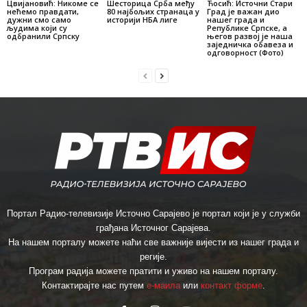
Цвијановић: Никоме се
Шесторица Срба међу
Ћосић: Источни Стари
нећемо правдати,
80 најбољих странаца у
Град је важан дио
дужни смо само
историји НБА лиге
нашег града и
људима који су
Републике Српске, а
одбранили Српску
његов развој је наша
заједничка обавеза и
одговорност (Фото)
Портал Радио-телевизије Источно Сарајево је портал који је у служби
грађана Источног Сарајева.
На нашем порталу можете наћи све важније вијести из нашег града и
регије.
Програм радија можете пратити и уживо на нашем порталу.
Контактирајте нас путем
е-маила
или
контакт форме
.