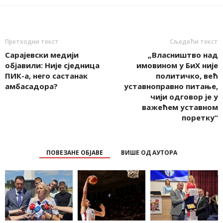
Претходни текст
Сљедећи текст
Сарајевски медији
„Власништво над
објавили: Није сједница
имовином у БиХ није
ПИК-а, него састанак
политичко, већ
амбасадора?
уставноправно питање,
чији одговор је у
важећем уставном
поретку“
ПОВЕЗАНЕ ОБЈАВЕ
ВИШЕ ОД АУТОРА