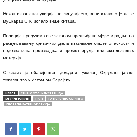
Након извршеног увиђаја на лицу мјеста, констатовано је да је
мушкарац С.К. испало више хитаца.
Полиција предузима све законом предвиђене мјере и радње на
расвјетљавању кривичних дјела изазивање опште опасности и
недозвољена производња и промет оружја или експлозивних
материја.
О свему је обавијештен дежурни тужилац Окружног јавног
тужилаштва у Источном Сарајеву.
ИЗВОР
СРНА, ФОТО: ИЛУСТРАЦИЈА
КЉУЧНЕ РИЈЕЧИ
ПАЛЕ
ПУ ИСТОЧНО САРАЈЕВО
УПОТРЕБА ВАТРЕНОГ ОРУЖЈА