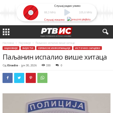
Слушај радио уживо
88,3 MHz
105,6 MHz
Слушај локално
Насловна
Најновије
Паљанин испалио више хитаца
НАЈНОВИЈЕ
ВИЈЕСТИ
СЕРВИСНЕ ИНФОРМАЦИЈЕ
ИСТОЧНО САРАЈЕВО
Паљанин испалио више хитаца
Од
ISradio
-
јун 30, 2026
330
0