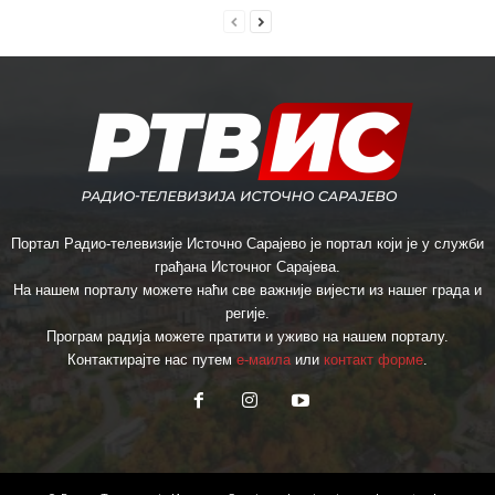
Портал Радио-телевизије Источно Сарајево је портал који је у служби
грађана Источног Сарајева.
На нашем порталу можете наћи све важније вијести из нашег града и
регије.
Програм радија можете пратити и уживо на нашем порталу.
Контактирајте нас путем
е-маила
или
контакт форме
.