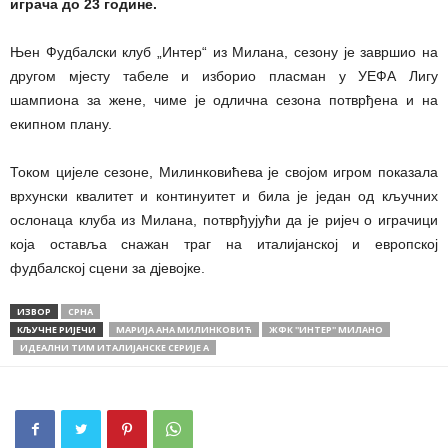
играча до 23 године.
Њен Фудбалски клуб „Интер“ из Милана, сезону је завршио на
другом мјесту табеле и изборио пласман у УЕФА Лигу
шампиона за жене, чиме је одлична сезона потврђена и на
екипном плану.
Током цијеле сезоне, Милинковићева је својом игром показала
врхунски квалитет и континуитет и била је један од кључних
ослонаца клуба из Милана, потврђујући да је ријеч о играчици
која оставља снажан траг на италијанској и европској
фудбалској сцени за дјевојке.
ИЗВОР
СРНА
КЉУЧНЕ РИЈЕЧИ
МАРИЈА АНА МИЛИНКОВИЋ
ЖФК ''ИНТЕР'' МИЛАНО
ИДЕАЛНИ ТИМ ИТАЛИЈАНСКЕ СЕРИЈЕ А