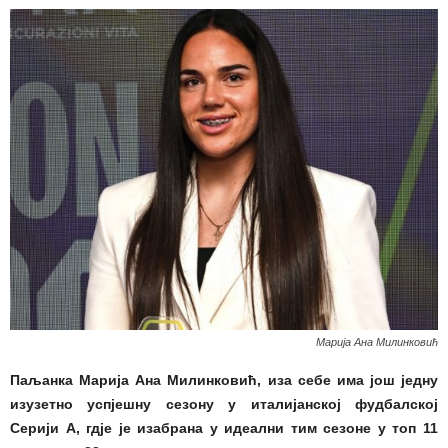
Марија Ана Милинковић
Паљанка Марија Ана Милинковић, иза себе има још једну
изузетно успјешну сезону у италијанској фудбалској
Серији А, гдје је изабрана у идеални тим сезоне у топ 11