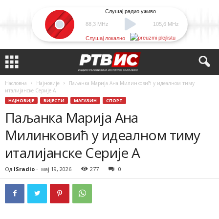
Слушај радио уживо
88,3 MHz
105,6 MHz
Слушај локално
Насловна
Најновије
Паљанка Марија Ана Милинковић у идеалном тиму
италијанске Серије А
НАЈНОВИЈЕ
ВИЈЕСТИ
МАГАЗИН
СПОРТ
Паљанка Марија Ана
Милинковић у идеалном тиму
италијанске Серије А
Од
ISradio
-
мај 19, 2026
277
0