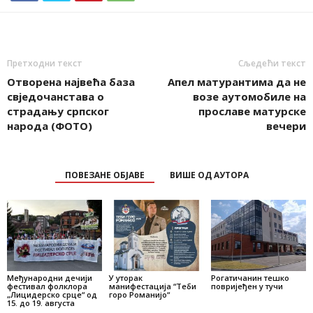
Претходни текст
Сљедећи текст
Отворена највећа база
Aпел матурантима да не
свједочанстава о
возе аутомобиле на
страдању српског
прославе матурске
народа (ФОТО)
вечери
ПОВЕЗАНЕ ОБЈАВЕ
ВИШЕ ОД АУТОРА
Међународни дечији
У уторак
Рогатичанин тешко
фестивал фолклора
манифестација “Теби
повријеђен у тучи
„Лицидерско срце“ од
горо Романијо“
15. до 19. августа