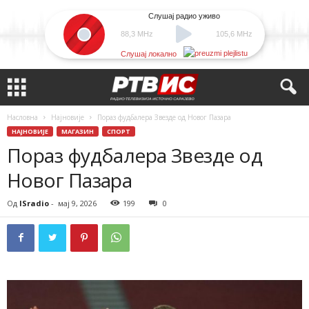
Слушај радио уживо
88,3 MHz
105,6 MHz
Слушај локално
Насловна
Најновије
Пораз фудбалера Звезде од Новог Пазара
НАЈНОВИЈЕ
МАГАЗИН
СПОРТ
Пораз фудбалера Звезде од
Новог Пазара
Од
ISradio
-
мај 9, 2026
199
0