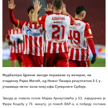
Фудбалери Црвене звезде поражени су вечерас, на
стадиону Рајко Митић, од Новог Пазара резултатом 2:1 у
утакмици петог кола плеј-офа Суперлиге Србије.
Звезда је повела голом Марка Арнаутовића у 53, изједначио је
Фјери Коцебу у 76. минуту, уз помоћ ВАР-а, а побједу гостима