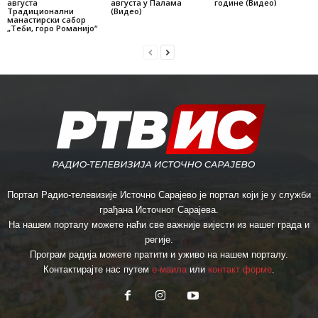
августа
августа у Палама
године (Видео)
Традиционални
(Видео)
манастирски сабор
„Теби, горо Романијо“
Портал Радио-телевизије Источно Сарајево је портал који је у служби
грађана Источног Сарајева.
На нашем порталу можете наћи све важније вијести из нашег града и
регије.
Програм радија можете пратити и уживо на нашем порталу.
Контактирајте нас путем
е-маила
или
контакт форме
.