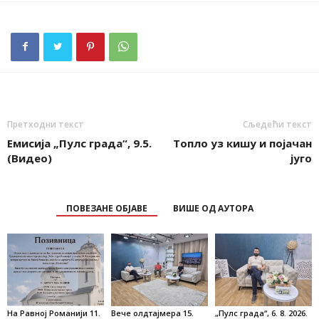
Претходни текст
Сљедећи текст
Емисија „Пулс града“, 9.5.
Tоплo уз кишу и појачан
(Видео)
југо
ПОВЕЗАНЕ ОБЈАВЕ
ВИШЕ ОД АУТОРА
На Равној Романији 11.
Вече олдтајмера 15.
„Пулс града“, 6. 8. 2026.