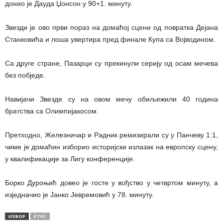
донио је Дауда Џонсон у 90+1. минуту.
Звезди је ово први пораз на домаћој сцени од повратка Дејана
Станковића и лоша увертира пред финале Купа са Војводином.
Са друге стране, Пазарци су прекинули серију од осам мечева
без побједе.
Навијачи Звезде су на овом мечу обиљежили 40 година
братства са Олимпијакосом.
Претходно, Железничар и Радник ремизирали су у Панчеву 1:1,
чиме је домаћин изборио историјски излазак на европску сцену,
у квалификације за Лигу конференције.
Борко Дуроњић довео је госте у вођство у четвртом минуту, а
изједначио је Јанко Јевремовић у 78. минуту.
ИЗВОР
РТРС