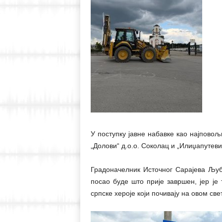
У поступку јавне набавке као најповољ
„Долови“ д.о.о. Соколац и „Илиџапутеви
Градоначелник Источног Сарајева Љуби
посао буде што прије завршен, јер је
српске хероје који почивају на овом све