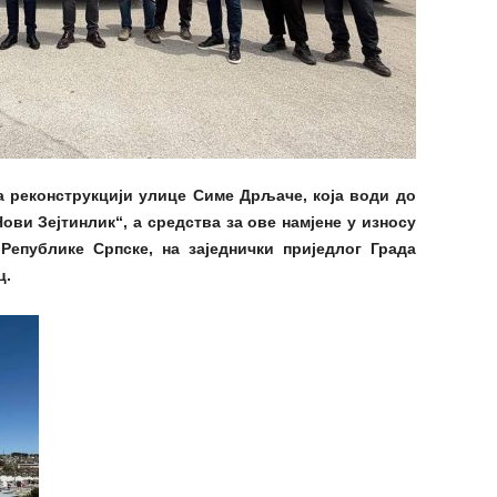
а реконструкцији улице Симе Дрљаче, која води до
ови Зејтинлик“, а средства за ове намјене у износу
Републике Српске, на заједнички приједлог Града
ц.