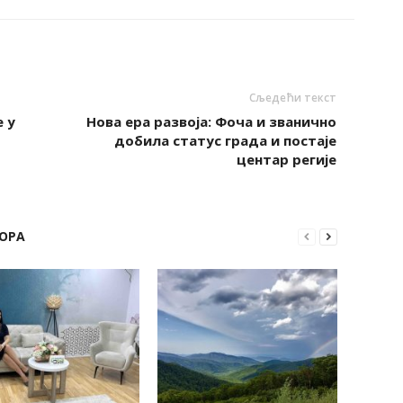
Сљедећи текст
 у
Нова ера развоја: Фоча и званично
добила статус града и постаје
центар регије
ОРА