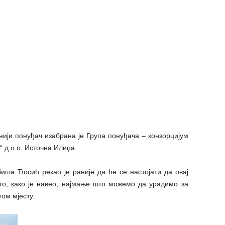
нији понуђач изабрана је Група понуђача – конзорцијум
“ д.о.о. Источна Илиџа.
ша Ћосић рекао је раније да ће се настојати да овај
 то, како је навео, најмање што можемо да урадимо за
том мјесту.