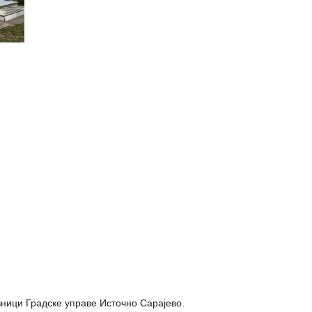
ници Градске управе Источно Сарајево.