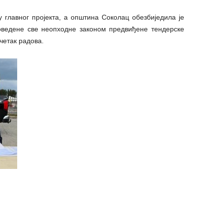
 главног пројекта, а општина Соколац обезбиједила је
роведене све неопходне законом предвиђене тендерске
четак радова.