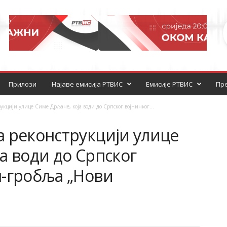
Прилози
Најаве емисија РТВИС
Емисије РТВИС
Пре
укцији улице Симе Дрљаче, која води до Српског војничког...
а реконструкцији улице
а води до Српског
н-гробља „Нови