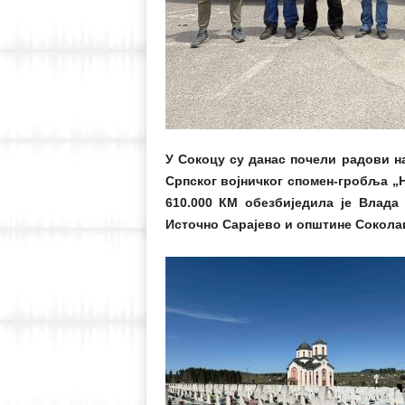
У Сокоцу су данас почели радови н
Српског војничког спомен-гробља „Н
610.000 КМ обезбиједила је Влада 
Источно Сарајево и општине Сокола