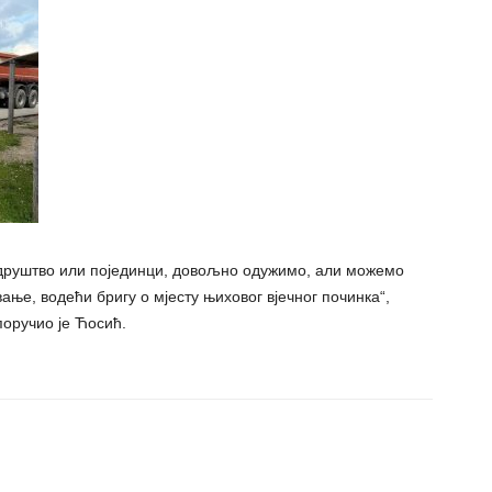
о друштво или појединци, довољно одужимо, али можемо
ње, водећи бригу о мјесту њиховог вјечног починка“,
поручио је Ћосић.