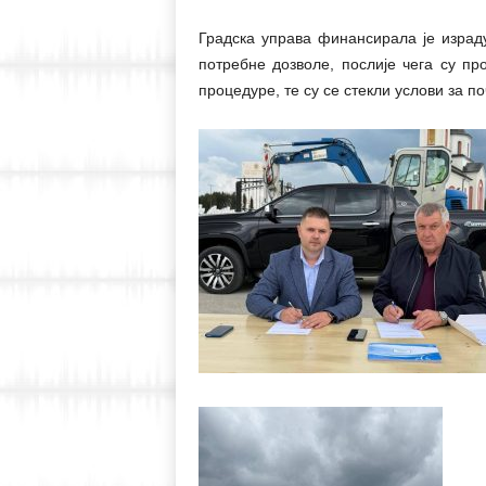
Градска управа финансирала је израду
потребне дозволе, послије чега су п
процедуре, те су се стекли услови за по