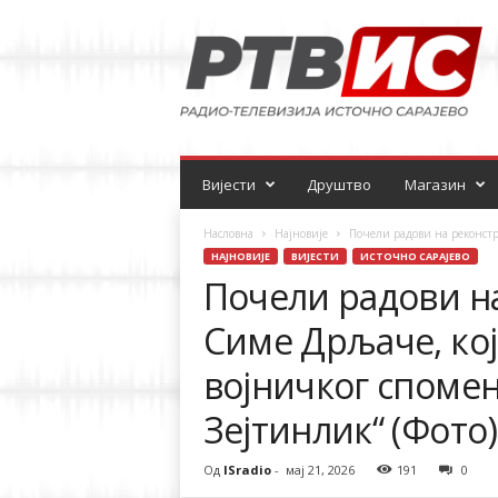
Р
а
д
и
о
-
т
е
Вијести
Друштво
Магазин
л
е
Насловна
Најновије
Почели радови на реконстр
в
НАЈНОВИЈЕ
ВИЈЕСТИ
ИСТОЧНО САРАЈЕВО
и
Почели радови н
з
и
Симе Дрљаче, кој
ј
а
војничког споме
Зејтинлик“ (Фото)
Од
ISradio
-
мај 21, 2026
191
0