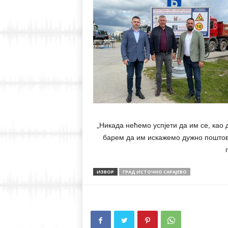
„Никада нећемо успјети да им се, ка
барем да им искажемо дужно поштова
ИЗВОР
ГРАД ИСТОЧНО САРАЈЕВО