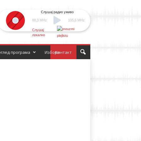
Слушај радио уживо
88,3 MHz
105,6 MHz
Слушај
локално
глед програма
Избори
Контакт