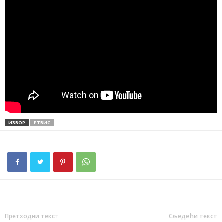
ИЗВОР
РТВИС
Претходни текст
Сљедећи текст