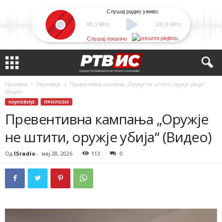
Слушај радио уживо
88,3 MHz
105,6 MHz
Слушај локално
Насловна
Најновије
Превентивна кампања „Оружје не штити, оружје убија“
(Видео)
НАЈНОВИЈЕ
ПРИЛОЗИ
Превентивна кампања „Оружје
не штити, оружје убија“ (Видео)
Од
ISradio
-
мај 28, 2026
113
0