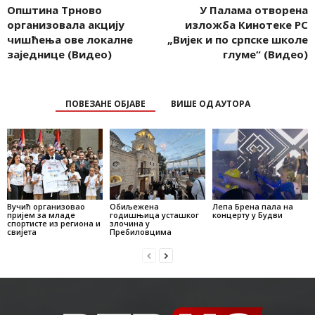
Општина Трново
У Палама отворена
организовала акцију
изложба Кинотеке РС
чишћења ове локалне
„Вијек и по српске школе
заједнице (Видео)
глуме“ (Видео)
ПОВЕЗАНЕ ОБЈАВЕ
ВИШЕ ОД АУТОРА
Вучић организовао
Обиљежена
Лепа Брена пала на
пријем за младе
годишњица усташког
концерту у Будви
спортисте из региона и
злочина у
свијета
Пребиловцима