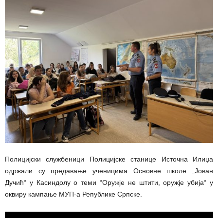
Полицијски службеници Полицијске станице Источна Илиџа
одржали су предавање ученицима Основне школе „Јован
Дучић“ у Касиндолу о теми “Оружје не штити, оружје убија“ у
оквиру кампање МУП-а Републике Српске.