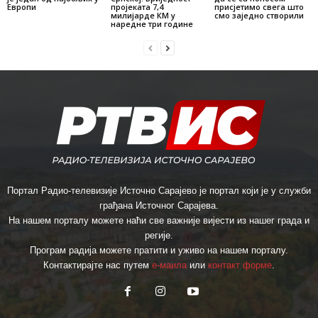
Европи
пројеката 7,4
присјетимо свега што
милијарде КМ у
смо заједно створили
наредне три године
Портал Радио-телевизије Источно Сарајево је портал који је у служби
грађана Источног Сарајева.
На нашем порталу можете наћи све важније вијести из нашег града и
регије.
Програм радија можете пратити и уживо на нашем порталу.
Контактирајте нас путем
е-маила
или
контакт форме
.