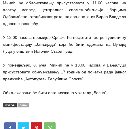
Минић ће обиљежавању присуствовати у 11.00 часова на
платоу испред централног спомен-обиљежја борцима
Одбрамбено–отаџбинског рата, најављено је из Бироа Владе за
односе с јавношћу.
У 13.00 часова премијер Српске ће посјетити гастро-туристичку
манифестацију „Јагњијада“ која ће бити одржана на Вучијој
Луци у општини Источни Стари Град.
У понед‌јељак, 8. јуна, Минић ће у 13.00 часова у Бањалуци
присуствовати обиљежавању 17 година од почетка рада јавног
предузећа „Аутопутеви Републике Српске“.
Обиљежавање ће бити организовано у хотелу „Босна“.
ИЗВОР
СРНА