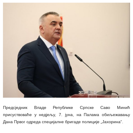
Предсједник Владе Републике Српске Саво Минић
присуствоваће у нед‌јељу, 7. јуна, на Палама обиљежавању
Дана Првог одреда специјалне бригаде полиције „Јахорина“.