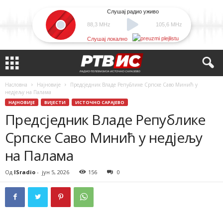
Слушај радио уживо
88,3 MHz
105,6 MHz
Слушај локално
Насловна
Најновије
Предсједник Владе Републике Српске Саво Минић у
недјељу на Палама
НАЈНОВИЈЕ
ВИЈЕСТИ
ИСТОЧНО САРАЈЕВО
Предсједник Владе Републике
Српске Саво Минић у недјељу
на Палама
Од
ISradio
-
јун 5, 2026
156
0