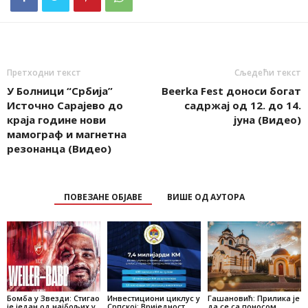
Претходни текст
Сљедећи текст
У Болници “Србија”
Beerka Fest доноси богат
Источно Сарајево до
садржај од 12. до 14.
краја године нови
јуна (Видео)
мамограф и магнетна
резонанца (Видео)
ПОВЕЗАНЕ ОБЈАВЕ
ВИШЕ ОД АУТОРА
Бомба у Звезди: Стигао
Инвестициони циклус у
Гашановић: Прилика је
је један од најбољих у
Српској: Вриједност
да се са поносом