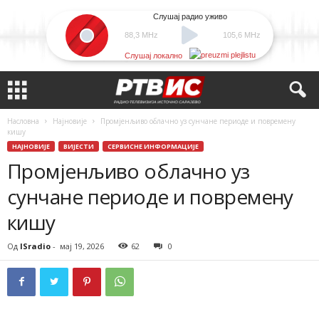
Слушај радио уживо
88,3 MHz
105,6 MHz
Слушај локално
Насловна
Најновије
Промјенљиво облачно уз сунчане периоде и повремену
кишу
НАЈНОВИЈЕ
ВИЈЕСТИ
СЕРВИСНЕ ИНФОРМАЦИЈЕ
Промјенљиво облачно уз
сунчане периоде и повремену
кишу
Од
ISradio
-
мај 19, 2026
62
0