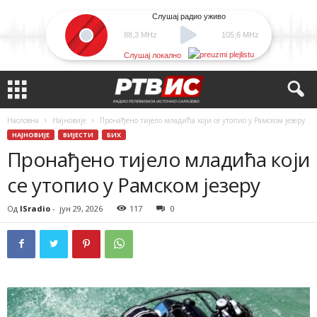
Слушај радио уживо
88,3 MHz
105,6 MHz
Слушај локално
Насловна
Најновије
Пронађено тијело младића који се утопио у Рамском језеру
НАЈНОВИЈЕ
ВИЈЕСТИ
БИХ
Пронађено тијело младића који
се утопио у Рамском језеру
Од
ISradio
-
јун 29, 2026
117
0