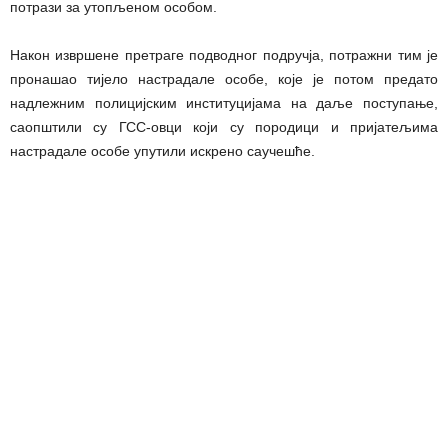
потрази за утопљеном особом.
Након извршене претраге подводног подручја, потражни тим је
пронашао тијело настрадале особе, које је потом предато
надлежним полицијским институцијама на даље поступање,
саопштили су ГСС-овци који су породици и пријатељима
настрадале особе упутили искрено саучешће.