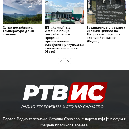
Сутра нестабилно,
ЈКП „Комил“ а.д.
Годишњица страдања
температура до 38
Источна Илиџа
српских цивила на
степени
покреће пилот-
Петровачкој цести –
пројекат
злочин без казне
организованог
(Видео)
одвојеног прикупљања
стаклене амбалаже
(Фото)
Портал Радио-телевизије Источно Сарајево је портал који је у служби
грађана Источног Сарајева.