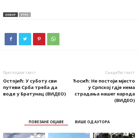
ИЗВОР
РТРС
Претходни текст
Сљедећи текст
Остојић: У суботу сви
Ћосић: Не постоји мјесто
путеви Срба треба да
у Српској гдје нема
воде у Братунац (ВИДЕО)
страдања нашег народа
(ВИДЕО)
ПОВЕЗАНЕ ОБЈАВЕ
ВИШЕ ОД АУТОРА