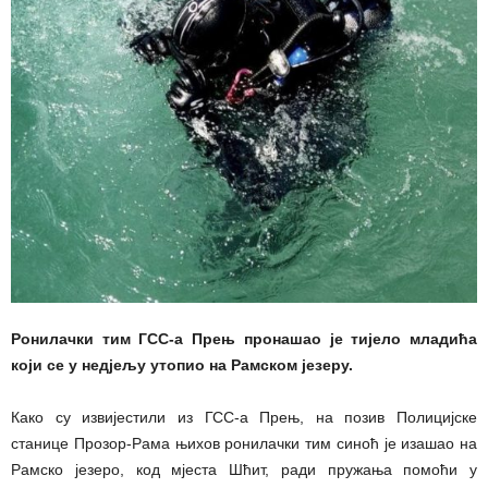
Ронилачки тим ГСС-а Прењ пронашао је тијело младића
који се у недјељу утопио на Рамском језеру.
Како су извијестили из ГСС-а Прењ, на позив Полицијске
станице Прозор-Рама њихов ронилачки тим синоћ је изашао на
Рамско језеро, код мјеста Шћит, ради пружања помоћи у