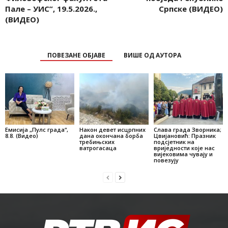
Пале – УИС”, 19.5.2026.,
Српске (ВИДЕО)
(ВИДЕО)
ПОВЕЗАНЕ ОБЈАВЕ
ВИШЕ ОД АУТОРА
Емисија „Пулс града“,
Након девет исцрпних
Слава града Зворника;
8.8. (Видео)
дана окончана борба
Цвијановић: Празник
требињских
подсјетник на
ватрогасаца
вриједности које нас
вијековима чувају и
повезују