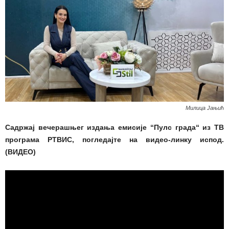
Милица Јањић
Садржај вечерашњег издања емисије “Пулс града“ из ТВ
програма РТВИС, погледајте на видео-линку испод.
(ВИДЕО)