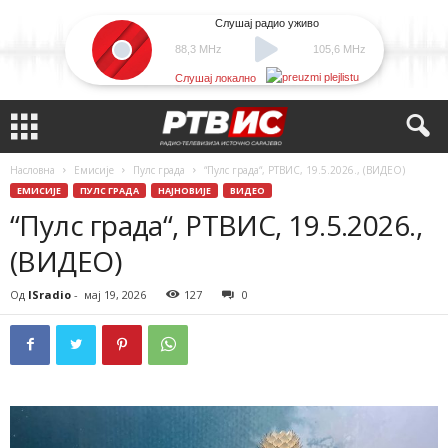
Слушај радио уживо
88,3 MHz
105,6 MHz
Слушај локално
Насловна
Емисије
Пулс града
“Пулс града“, РТВИС, 19.5.2026., (ВИДЕО)
ЕМИСИЈЕ
ПУЛС ГРАДА
НАЈНОВИЈЕ
ВИДЕО
“Пулс града“, РТВИС, 19.5.2026.,
(ВИДЕО)
Од
ISradio
-
мај 19, 2026
127
0