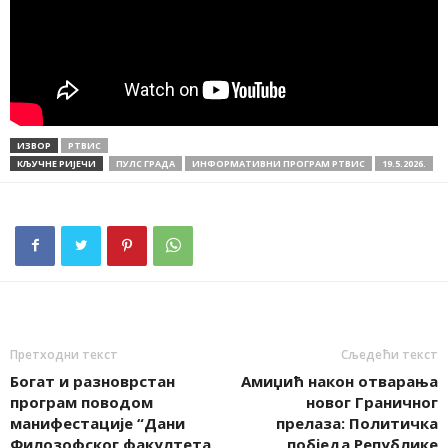
ИЗВОР
РТВИС
КЉУЧНЕ РИЈЕЧИ
ПУЛС ГРАДА
ИНФОРМАТИВНИ ПРОГРАМ РТВИС
19.5.2026.
Претходни текст
Сљедећи текст
Богат и разноврстан
Амиџић након отварања
програм поводом
новог Граничног
манифестације “Дани
прелаза: Политичка
Филозофског факултета
побједа Републике