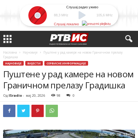
Слушај радио уживо
88,3 MHz
105,6 MHz
Слушај локално
Насловна
Најновије
Пуштене у рад камере на новом Граничном прелазу
Градишка
НАЈНОВИЈЕ
ВИЈЕСТИ
СЕРВИСНЕ ИНФОРМАЦИЈЕ
Пуштене у рад камере на новом
Граничном прелазу Градишка
Од
ISradio
-
мај 20, 2026
98
0