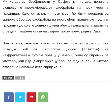
Министарство безбједности у Савјету министара донијело
рјешење о преусмјеравању саобраћаја на нови мост у
Градишци. Како су истакли, нови мост ће бити кориштен за
вријеме обуставе саобраћаја на постојећем граничном прелазу
Градишка до које је дошло услијед обрушавања дијела заштитне
ограде и пјешачке стазе на старом мосту преко ријеке Саве.
Подсјећамо, новоизграђени гранични прелаз и мост, који
повезује БиХ са Европском унијом (Хрватска) на
најфрекветнијем путном правцу у земљи, били су спремни за
употребу још у децембру мјесецу прошле године, али је њихово
отварање неколико пута спријечено.
ИЗВОР
РТРС