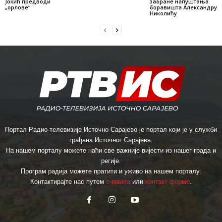
Јокић предводи
забране напуштања
„орлове“
боравишта Александру
Николићу
Портал Радио-телевизије Источно Сарајево је портал који је у служби
грађана Источног Сарајева.
На нашем порталу можете наћи све важније вијести из нашег града и
регије.
Програм радија можете пратити и уживо на нашем порталу.
Контактирајте нас путем
е-маила
или
контакт форме
.