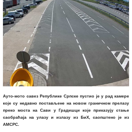
Ауто-мото савез Републике Српске пустио је у рад камере
које су недавно постављене на новом граничном прелазу
преко моста на Сави у Градишци које приказују стање
саобраћаја на улазу и излазу из БиХ, саопштено је из
АМСРС.