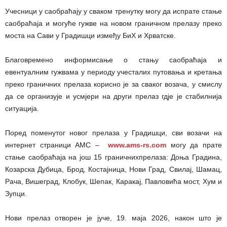
Учесници у саобраћају у сваком тренутку могу да испрате стање
саобраћаја и могуће гужве на новом граничном прелазу преко
моста на Сави у Градишци између БиХ и Хрватске.
Благовремено информисање о стању саобраћаја и
евентуалним гужвама у периоду учесталих путовања и кретања
преко граничних прелаза корисно је за сваког возача, у смислу
да се организује и усмјери на други прелаз гдје је стабилнија
ситуација.
Поред поменутог новог прелаза у Градишци, сви возачи на
интернет страници АМС –
www.ams-rs.com
могу да прате
стање саобраћаја на још 15 граничнихпрелаза: Доња Градина,
Козарска Дубица, Брод, Костајница, Нови Град, Свилај, Шамац,
Рача, Вишеград, Клобук, Шепак, Каракај, Павловића мост, Хум и
Зупци.
Нови прелаз отворен је јуче, 19. маја 2026, након што је