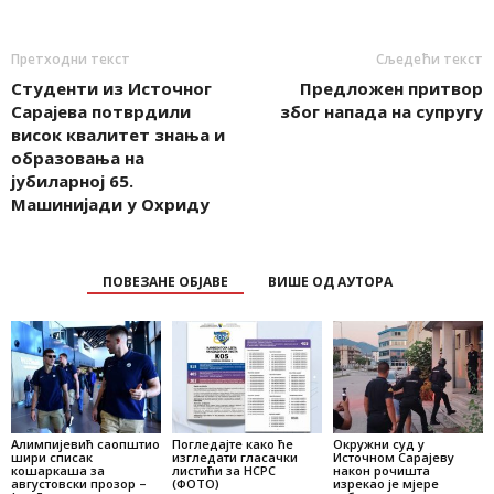
Претходни текст
Сљедећи текст
Студенти из Источног
Предложен притвор
Сарајева потврдили
због напада на супругу
висок квалитет знања и
образовања на
јубиларној 65.
Машинијади у Охриду
ПОВЕЗАНЕ ОБЈАВЕ
ВИШЕ ОД АУТОРА
Алимпијевић саопштио
Погледајте како ће
Окружни суд у
шири списак
изгледати гласачки
Источном Сарајеву
кошаркаша за
листићи за НСРС
након рочишта
августовски прозор –
(ФОТО)
изрекао je мјере