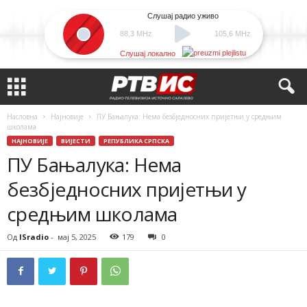
Слушај радио уживо
88,3 MHz
105,6 MHz
Слушај локално
Насловна
Најновије
ПУ Бањалука: Нема безбједносних пријетњи у средњим
школама
НАЈНОВИЈЕ
ВИЈЕСТИ
РЕПУБЛИКА СРПСКА
ПУ Бањалука: Нема
безбједносних пријетњи у
средњим школама
Од
ISradio
-
мај 5, 2025
179
0