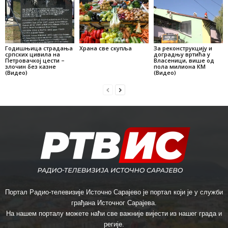
Годишњица страдања
Храна све скупља
За реконструкцију и
српских цивила на
доградњу вртића у
Петровачкој цести –
Власеници, више од
злочин без казне
пола милиона КМ
(Видео)
(Видео)
Портал Радио-телевизије Источно Сарајево је портал који је у служби
грађана Источног Сарајева.
На нашем порталу можете наћи све важније вијести из нашег града и
регије.