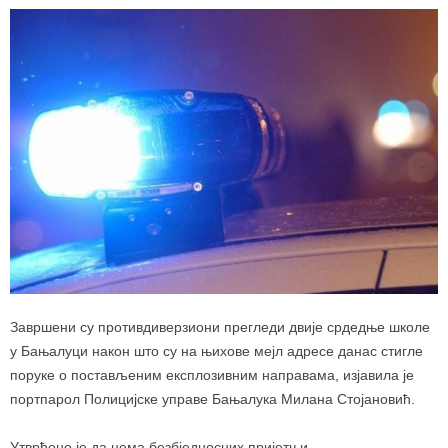
Завршени су противдиверзиони прегледи двије срдедње школе
у Бањалуци након што су на њихове мејл адресе данас стигле
поруке о постављеним експлозивним направама, изјавила је
портпарол Полицијске управе Бањалука Милана Стојановић.
Утврђено је да нема безбједносних пријетњи.