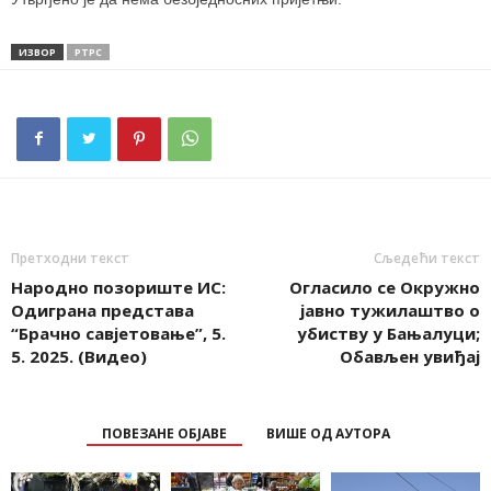
ИЗВОР
РТРС
Претходни текст
Сљедећи текст
Народно позориште ИС:
Огласило се Окружно
Одиграна представа
јавно тужилаштво о
“Брачно савјетовање”, 5.
убиству у Бањалуци;
5. 2025. (Видео)
Обављен увиђај
ПОВЕЗАНЕ ОБЈАВЕ
ВИШЕ ОД АУТОРА