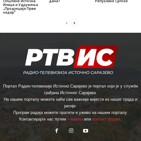
Општине Источна
дана?
Републике Српске
Илиџа и Удружења
„Продукција Први
кадар“
Портал Радио-телевизије Источно Сарајево је портал који је у служби
грађана Источног Сарајева.
На нашем порталу можете наћи све важније вијести из нашег града и
регије.
Програм радија можете пратити и уживо на нашем порталу.
Контактирајте нас путем
е-маила
или
контакт форме
.