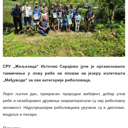
СРУ „Жељезнца“ Источно Сарајево јуче је органозовало
такмичење у лову рибе на пловак на језеру излетишта
„Међуводе“ за све категорије риболоваца.
Лијеп љетни дан, прекрасан природни амбијент, добар улов
рибе и незаборавно дружење окарактерисали су ову риболовну
активност. Најуспјешнијим риболовцима уручене су и дипломе,
медаље и пехари.
Пионири: