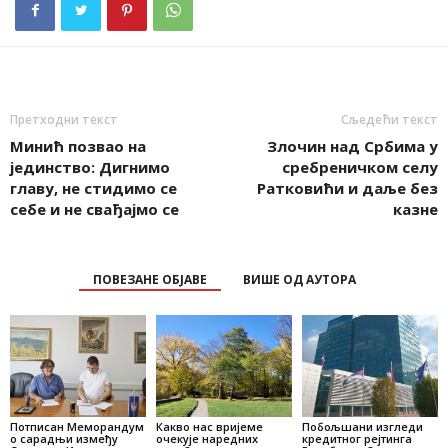
Претходни текст
Сљедећи текст
Минић позвао на
Злочин над Србима у
јединство: Дигнимо
сребреничком селу
главу, не стидимо се
Ратковићи и даље без
себе и не свађајмо се
казне
ПОВЕЗАНЕ ОБЈАВЕ
ВИШЕ ОД АУТОРА
Потписан Меморандум
Какво нас вријеме
Побољшани изгледи
о сарадњи између
очекује наредних
кредитног рејтинга