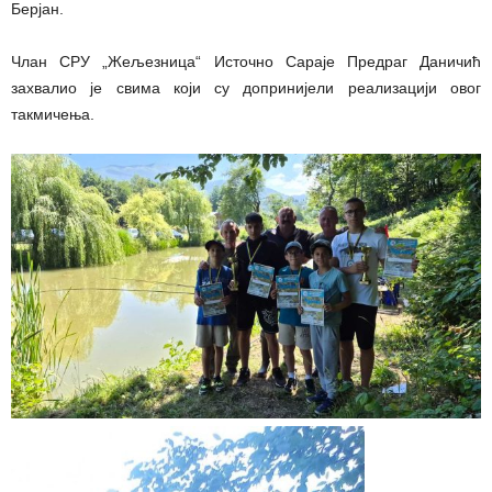
Берјан.
Члан СРУ „Жељезница“ Источно Сараје Предраг Даничић
захвалио је свима који су допринијели реализацији овог
такмичења.