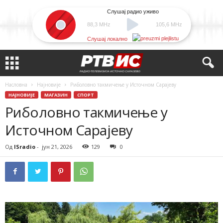
Слушај радио уживо
88,3 MHz
105,6 MHz
Слушај локално
Насловна
Најновије
Риболовно такмичење у Источном Сарајеву
НАЈНОВИЈЕ
МАГАЗИН
СПОРТ
Риболовно такмичење у
Источном Сарајеву
Од
ISradio
-
јун 21, 2026
129
0