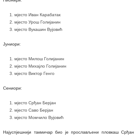
мјесто Иван Карабатак
мјесто Урош Голијанин
мјесто Вукашин Вујовић
Јуниори:
мјесто Милош Голијанин
мјесто Михајло Голијанин
мјесто Виктор Генго
Сениори:
мјесто Срђан Берјан
мјесто Саво Берјан
мјесто Момчило Вујовић
Најуспјешнији такмичар био је прослављени пловкаш Срђан