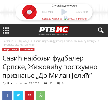
Слушај радио уживо
88,3 MHz
105,6 MHz
Слушај локално
Насловна
Најновије
Савић најбољи фудбалер Српске, Жижовићу постхумно
признање „Др Милан Јелић“
НАЈНОВИЈЕ
МАГАЗИН
Савић најбољи фудбалер
Српске, Жижовићу постхумно
признање „Др Милан Јелић“
Од
ISradio
-
април 27, 2026
190
0