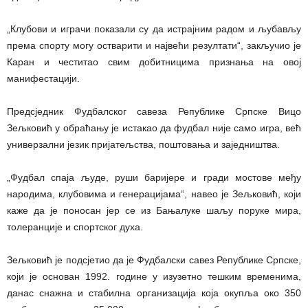
„Клубови и играчи показали су да истрајним радом и љубављу
према спорту могу остварити и највећи резултати“, закључио је
Каран и честитао свим добитницима признања на овој
манифестацији.
Предсједник Фудбалског савеза Републике Српске Вицо
Зељковић у обраћању је истакао да фудбал није само игра, већ
универзални језик пријатељства, поштовања и заједништва.
„Фудбал спаја људе, руши баријере и гради мостове међу
народима, клубовима и генерацијама“, навео је Зељковић, који
каже да је поносан јер се из Бањалуке шаљу поруке мира,
толеранције и спортског духа.
Зељковић је подсјетио да је Фудбалски савез Републике Српске,
који је основан 1992. године у изузетно тешким временима,
данас снажна и стабилна организација која окупља око 350