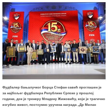
Фудбалер бањалучког Борца Стефан савић проглашен је
за најбољег фудбалера Републике Српске у прошлој
години, док је тренеру Младену Жижовићу, који је трагично
изгубио живот, постхумно уручена награда „Др Милан