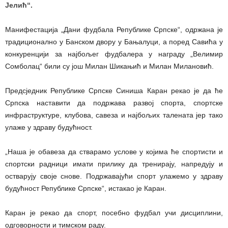
Јелић“.
Манифестација „Дани фудбала Републике Српске“, одржана је
традиционално у Банском двору у Бањалуци, а поред Савића у
конкуренцији за најбољег фудбалера у награду „Велимир
Сомболац“ били су још Милан Шикањић и Милан Милановић.
Предсједник Републике Српске Синиша Каран рекао је да ће
Српска наставити да подржава развој спорта, спортске
инфраструктуре, клубова, савеза и најбољих талената јер тако
улаже у здраву будућност.
„Наша је обавеза да стварамо услове у којима ће спортисти и
спортски радници имати прилику да тренирају, напредују и
остварују своје снове. Подржавајући спорт улажемо у здраву
будућност Републике Српске“, истакао је Каран.
Каран је рекао да спорт, посебно фудбал учи дисциплини,
одговорности и тимском раду.