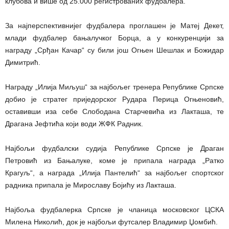
клубова и више од 25.000 регистрованих фудбалера.
За најперспективнијег фудбалера проглашен је Матеј Декет,
млади фудбалер бањалучког Борца, а у конкуренцији за
награду „Срђан Качар“ су били још Огњен Шешлак и Божидар
Димитрић.
Награду „Илија Миљуш“ за најбољег тренера Републике Српске
добио је стратег приједорског Рудара Перица Огњеновић,
оставивши иза себе Слободана Старчевића из Лакташа, те
Драгана Јефтића који води ЖФК Радник.
Најбољи фудбалски судија Републике Српске је Драган
Петровић из Бањалуке, коме је припала награда „Ратко
Крагуљ“, а награда „Илија Пантелић“ за најбољег спортског
радника припала је Мирославу Бојићу из Лакташа.
Најбоља фудбалерка Српске је чланица московског ЦСКА
Милена Николић, док је најбољи футсалер Владимир Џомбић.