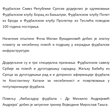
Фудбалски Савез Републике Српске додијелио је одликовање
Фудбалском клубу Борац из Бањалуке, Фудбалском клубу Полет
из Брода и Фудбалском клубу Пролетер из Теслића поводом
100 година постојања.
Начелник општине Фоча Милан Вукадиновић добио је златну
плакету за несебичну помоћ и подршку у изградњи фудбалске
инфраструктуре.
Додијељене су и три специјална признања: Фудбалском савезу
Србије за помоћ и дугогодишњу сарадњу, Жељку Бабићу из
Српца за дугогодишњи рад и и допринос афирмацији фудбала
те Константину Катани за несебичнист и пожртвовање у
популаризацији фудбала.
Повељу „Амбасадор фудбала – Др Михаило Андрејевић
Андрејка“ добио је актуелни тренер Војводине Мирослав Тањга.