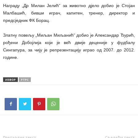
Награду „Др Милан Јелић“ за животно дјело добио је Стојан
Малбашић, бивши играч, капитен, тренер, директор и
предсједник ФК Борац.
Златну повељу „Миљан Миљанић“ добио је Александар Ђурић,
рођени Добојлија који је већ двије деценије у фудбалу
Сингапура, за чију је репрезентацију играо од 2007. до 2012.
године.
ИЗВОР
РТРС
Претходни текст
Сљедећи текст