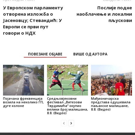
У Европском парламенту
Послије подне
отворена изложба о
наоблачење и локални
Јасеновцу; Стевандић: У
пљускови
Европи се први пут
говори о НДХ
ПОВЕЗАНЕ ОБЈАВЕ
ВИШЕ ОД АУТОРА
Појачана фреквенција
Средњовјековни
Мађионичарска
возила на неколико ГП,
фестивал „Витезови
представа одушевила
дуге колоне
Тврдимића“ окупио
паљанске малишане,
велики број малишана,
8.8. (Видео)
8.8. (Видео)