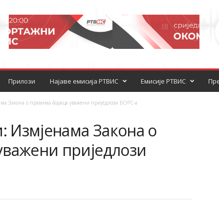
Прилози
Најаве емисија РТВИС
Емисије РТВИС
Пре
ама Закона о правима бораца уважени приједлози БОРС-а
и: Измјенама Закона о
уважени приједлози