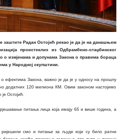
 заштите Радан Остојић рекао је да је на данашњем
низација проистеклих из Одбрамбено-отаџбинског
о о измјенама и допунама Закона о правима бораца
има у Народној скупштини.
 о ефектима Закона, важно је да је у односу на прошлу
ено додатних 120 милиона КМ. Овим законом настојимо
 је Остојић.
 рјешавање питања лица која имају 65 и више година, а
, ријешили смо и питање за људе који су било ратни