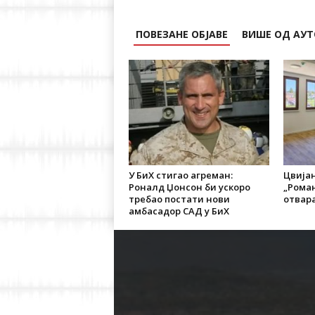
ПОВЕЗАНЕ ОБЈАВЕ
ВИШЕ ОД АУТ
У БиХ стигао агреман:
Цвија
Роналд Џонсон би ускоро
„Роман
требао постати нови
отвара
амбасадор САД у БиХ