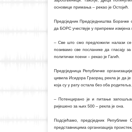
заробљеници. Такође, дјеца погинул
основице примања – рекао је Остојић.
Предсједник Предсједништва Борачке о
да БОРС учествује у припреми измјена 
– Све што смо предложили налази се 
позивамо све посланике да гласају за
политички поени – рекао је Гагић.
Предсједница Републичке организациј
цивила Исидора Граорац рекла је да је
која су у рату остала без оба родитеља.
– Потенцирано је и питање запошљав
ријешено за њих 500 – рекла је она.
Подсјећамо, предсједник Републике
представницима организација проистек