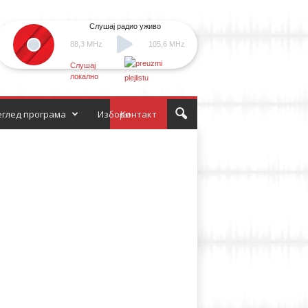
Слушај радио уживо
88,3 MHz
105,6 MHz
Слушај
локално
глед програма
Избори
Контакт