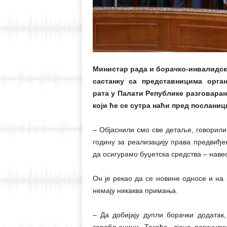
Министар рада и борачко-инвалидске
састанку са представницима орга
рата у Палати Републике разговаран
који ће се сутра наћи пред посланиц
– Објаснили смо све детаље, говорили
годину за реализацију права предвиђ
да осигурамо буџетска средства – навео
Он је рекао да се новине односе и на
немају никаква примања.
– Да добијају дупли борачки додатак