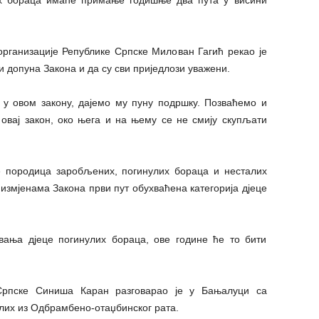
их бораца имаће примање годишње два пута у висини
рганизације Републике Српске Милован Гагић рекао је
и допуна Закона и да су сви приједлози уважени.
у овом закону, дајемо му пуну подршку. Позваћемо и
 овај закон, око њега и на њему се не смију скупљати
е породица заробљених, погинулих бораца и несталих
 измјенама Закона први пут обухваћена категорија дјеце
ања дјеце погинулих бораца, ове године ће то бити
 Српске Синиша Каран разговарао је у Бањалуци са
лих из Одбрамбено-отаџбинског рата.