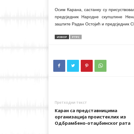
Осим Карана, састанку су присуствова
предсједник Народне скупштине Нен
заштите Радан Остојић и предсједник 
ИЗВОР
РТРС
Претходни текст
Каран са представницима
организација проистеклих из
Одбрамбено-отаџбинског рата