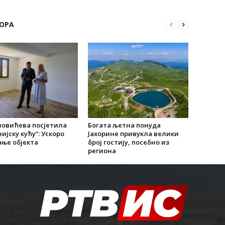
ОРА
новићева посјетила
Богата љетна понуда
ијску кућу“: Ускоро
Јахорине привукла велики
ње објекта
број гостију, посебно из
региона