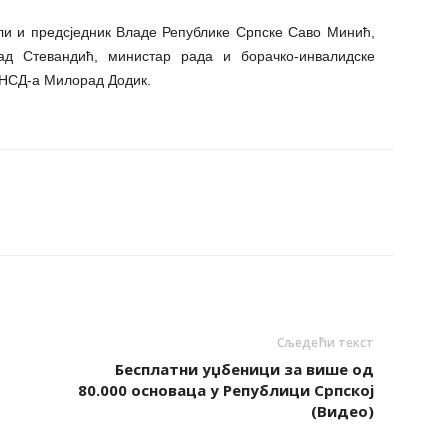
ли и предсједник Владе Републике Српске Саво Минић,
ад Стевандић, министар рада и борачко-инвалидске
СНСД-а Милорад Додик.
Сљедећи текст
Бесплатни уџбеници за више од
80.000 основаца у Републици Српској
(Видео)