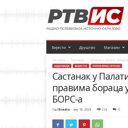
Р
а
д
и
о
-
т
е
Вијести
Друштво
Магазин
л
е
Насловна
Најновије
Састанак у Палати: Измјен
в
НАЈНОВИЈЕ
ВИЈЕСТИ
РЕПУБЛИКА СРПСКА
и
Састанак у Палат
з
и
правима бораца 
ј
а
БОРС-а
Од
ISradio
-
мај 18, 2026
216
0