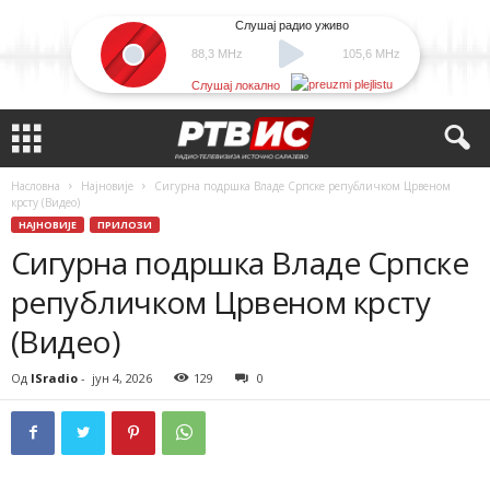
Слушај радио уживо
88,3 MHz
105,6 MHz
Слушај локално
Насловна
Најновије
Сигурна подршка Владе Српске републичком Црвеном
крсту (Видео)
НАЈНОВИЈЕ
ПРИЛОЗИ
Сигурна подршка Владе Српске
републичком Црвеном крсту
(Видео)
Од
ISradio
-
јун 4, 2026
129
0