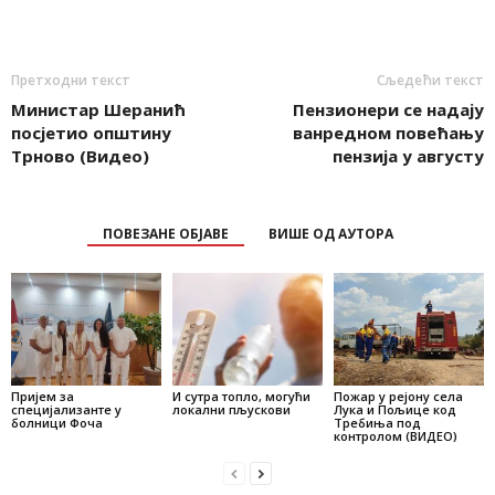
Претходни текст
Сљедећи текст
Министар Шеранић
Пензионери се надају
посјетио општину
ванредном повећању
Трновo (Видео)
пензија у августу
ПОВЕЗАНЕ ОБЈАВЕ
ВИШЕ ОД АУТОРА
Пријем за
И сутра топло, могући
Пожар у рејону села
специјализанте у
локални пљускови
Лука и Пољице код
болници Фоча
Требиња под
контролом (ВИДЕО)