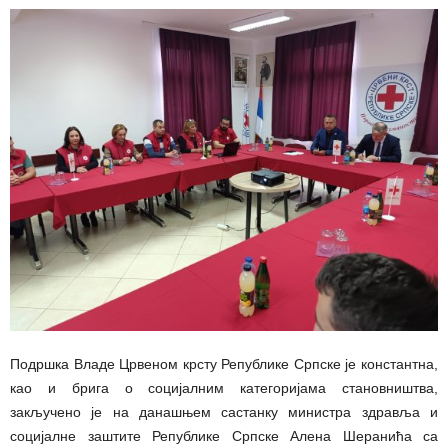
Подршка Владе Црвеном крсту Републике Српске је константна,
као и брига о социјалним категоријама становништва,
закључено је на данашњем састанку министра здравља и
социјалне заштите Републике Српске Алена Шеранића са