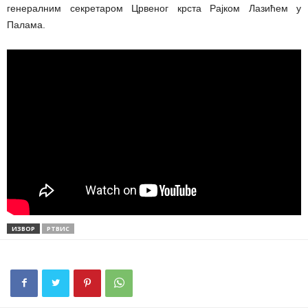
генералним секретаром Црвеног крста Рајком Лазићем у
Палама.
ИЗВОР
РТВИС