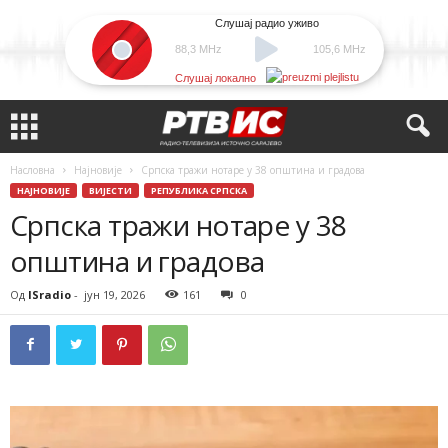
Слушај радио уживо
88,3 MHz
105,6 MHz
Слушај локално
Насловна
Најновије
Српска тражи нотаре у 38 општина и градова
НАЈНОВИЈЕ
ВИЈЕСТИ
РЕПУБЛИКА СРПСКА
Српска тражи нотаре у 38
општина и градова
Од
ISradio
-
јун 19, 2026
161
0