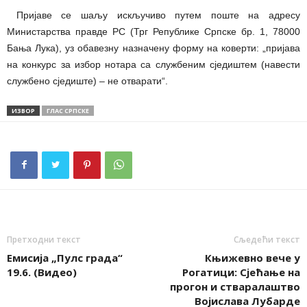
Пријаве се шаљу искључиво путем поште на адресу
Министарства правде РС (Трг Републике Српске бр. 1, 78000
Бања Лука), уз обавезну назначену форму на коверти: „пријава
на конкурс за избор нотара са службеним сједиштем (навести
службено сједиште) – не отварати“.
ИЗВОР
ГЛАС СРПСКЕ
Претходни текст
Сљедећи текст
Емисија „Пулс града“
Књижевно вече у
19.6. (Видео)
Рогатици: Сјећање на
прогон и стваралаштво
Војислава Лубарде