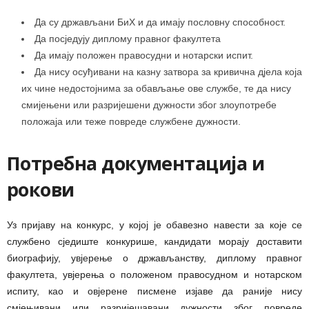
Да су држављани БиХ и да имају пословну способност.
Да посједују диплому правног факултета
Да имају положен правосудни и нотарски испит.
Да нису осуђивани на казну затвора за кривична дјела која
их чине недостојнима за обављање ове службе, те да нису
смијењени или разријешени дужности због злоупотребе
положаја или теже повреде службене дужности.
Потребна документација и
рокови
Уз пријаву на конкурс, у којој је обавезно навести за које се
службено сједиште конкурише, кандидати морају доставити
биографију, увјерење о држављанству, диплому правног
факултета, увјерења о положеном правосудном и нотарском
испиту, као и овјерене писмене изјаве да раније нису
смјењивани или разријешавани дужности због повреде