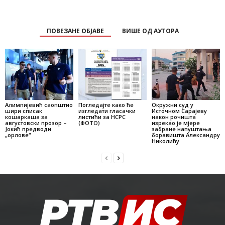
ПОВЕЗАНЕ ОБЈАВЕ
ВИШЕ ОД АУТОРА
Алимпијевић саопштио
Погледајте како ће
Окружни суд у
шири списак
изгледати гласачки
Источном Сарајеву
кошаркаша за
листићи за НСРС
након рочишта
августовски прозор –
(ФОТО)
изрекао je мјере
Јокић предводи
забране напуштања
„орлове“
боравишта Александру
Николићу