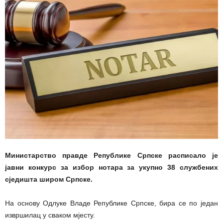
Министарство правде Републике Српске расписало је
јавни конкурс за избор нотара за укупно 38 службених
сједишта широм Српске.
На основу Одлуке Владе Републике Српске, бира се по један
извршилац у сваком мјесту.