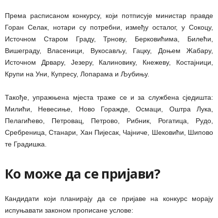
Према расписаном конкурсу, који потписује министар правде
Горан Селак, нотари су потребни, између осталог, у Сокоцу,
Источном Старом Граду, Трнову, Берковићима, Билећи,
Вишеграду, Власеници, Вукосављу, Гацку, Доњем Жабару,
Источном Дрвару, Језеру, Калиновику, Кнежеву, Костајници,
Крупи на Уни, Купресу, Лопарама и Љубињу.
Такође, упражњена мјеста траже се и за службена сједишта:
Милићи, Невесиње, Ново Горажде, Осмаци, Оштра Лука,
Пелагићево, Петровац, Петрово, Рибник, Рогатица, Рудо,
Сребреница, Станари, Хан Пијесак, Чајниче, Шековићи, Шипово
те Градишка.
Ко може да се пријави?
Кандидати који планирају да се пријаве на конкурс морају
испуњавати законом прописане услове: