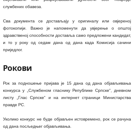
службених обавеза.
Сва документа се достављају у оригиналу или овјереној
фотокопији. Важно је напоменути да увјерење о општој
здравственој способности доставља само предложени кандидат,
и то у року од седам дана од дана када Комисија сачини
приједлог.
Рокови
Рок за подношење пријава је 15 дана од дана објављивања
конкурса у „Службеном гласнику Републике Српске“, дневном
листу „Глас Српске“ и на интернет страници Министарства
правде РС.
Уколико конкурс не буде објављен истовремено, рок се рачуна
од дана посљедњег објављивања.