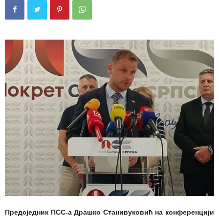
Предсједник ПСС-а Драшко Станивуковић на конференцији