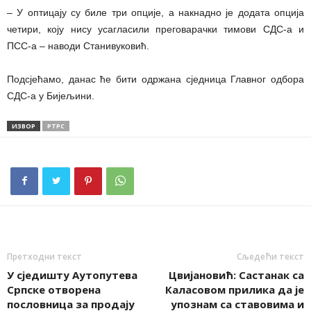
– У оптицају су биле три опције, а накнадно је додата опција
четири, коју нису усагласили преговарачки тимови СДС-а и
ПСС-а – наводи Станивуковић.
Подсјећамо, данас ће бити одржана сједница Главног одбора
СДС-а у Бијељини.
ИЗВОР
РТРС
Претходни текст
Сљедећи текст
У сједишту Аутопутева
Цвијановић: Састанак са
Српске отворена
Каласовом прилика да је
пословница за продају
упознам са ставовима и