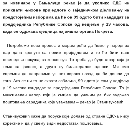
за новинаре у Бањалуци рекао је да уколико СДС не
прихвати њихове приједлоге о заједничком дјеловању на
предстојећим изборима да ће он 99 одсто бити кандидат за
предсједника Републике Српске од недјеље у 19 часова,
када се одржава сједница највиших органа Покрета.
– Покрећемо нови процес и морам рећи да ћемо у наредних
пар дана кренути са новим приједлогом и то ће бити наш
посљедњи покушај за консензус. То треба да буде ствар која је
тема за јавност, а друго су билатерални односи. Ми смо
спремни да направимо уз пет корака назад да би дошли до
тога. Ако се ни то не схвати озбиљно, 99 одсто ја сам у недјељу
у 19 часова кандидат за предсједника Републике Српске. То је
максималан напор који ја смијем да учиним да бих задржао
поштовања сарадника које уважавам – рекао је Станивуковић.
Станивуковић каже да поруке које долазе од стране СДС-а нису
коректне и да у свему види недостатак поштовања.