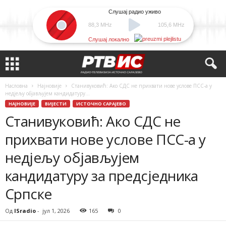
Слушај радио уживо
88,3 MHz
105,6 MHz
Слушај локално
Насловна
Најновије
Станивуковић: Ако СДС не прихвати нове услове ПСС-а у
недјељу објављујем кандидатуру...
НАЈНОВИЈЕ
ВИЈЕСТИ
ИСТОЧНО САРАЈЕВО
Станивуковић: Ако СДС не
прихвати нове услове ПСС-а у
недјељу објављујем
кандидатуру за предсједника
Српске
Од
ISradio
-
јул 1, 2026
165
0