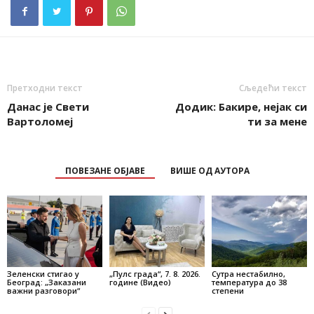
Претходни текст
Сљедећи текст
Данас је Свети
Додик: Бакире, нејак си
Вартоломеј
ти за мене
ПОВЕЗАНЕ ОБЈАВЕ
ВИШЕ ОД АУТОРА
Зеленски стигао у
„Пулс града“, 7. 8. 2026.
Сутра нестабилно,
Београд: „Заказани
године (Видео)
температура до 38
важни разговори“
степени