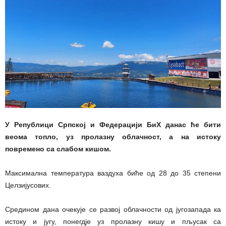
У Републици Српској и Федерацији БиХ данас ће бити
веома топло, уз пролазну облачност, а на истоку
повремено са слабом кишом.
Максимална температура ваздуха биће од 28 до 35 степени
Целзијусових.
Средином дана очекује се развој облачности од југозапада ка
истоку и југу, понегдје уз пролазну кишу и пљусак са