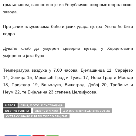
грмљавином, саопштено је из Републичког хидрометеоролошког
завода.
При јачим пљусковима биће и јаких удара вјетра. Увече ће бити
ведро.
Дуваће слаб до умјерен сјеверни вјетар, у Херцеговини
умјерена и јака бура.
Температура ваздуха у 7.00 часова: Бјелашница 11, Сарајево
14, Зеница 15, Мркоњић Град и Тузла 17, Нови Град и Мостар
18, Приједор 19, Бањалука, Вишеград, Добој 20, Требиње и
Неум 22, те Бијељина 23 степена Целзијусова.
ИЗВОР
СРНА, ФОТО: ИЛУСТРАЦИЈА
КЉУЧНЕ РИЈЕЧИ
ХМЗРС И ФХМЗ
ДО 35 СТЕПЕНИ ЦЕЛЗИЈУСОВИХ
СУТРА СУНЧАНО И ВРЛО ТОПЛО ВРИЈЕМЕ