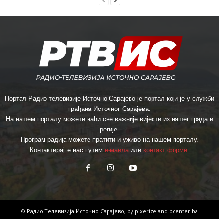
Портал Радио-телевизије Источно Сарајево је портал који је у служби
грађана Источног Сарајева.
На нашем порталу можете наћи све важније вијести из нашег града и
регије.
Програм радија можете пратити и уживо на нашем порталу.
Контактирајте нас путем
е-маила
или
контакт форме
.
© Радио Телевизија Источно Сарајево, by
pixerize
and
pcenter.ba