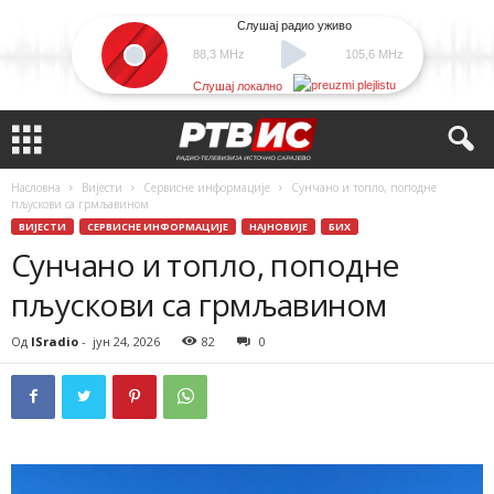
Слушај радио уживо
88,3 MHz
105,6 MHz
Слушај локално
Насловна
Вијести
Сервисне информације
Сунчано и топло, поподне
пљускови са грмљавином
ВИЈЕСТИ
СЕРВИСНЕ ИНФОРМАЦИЈЕ
НАЈНОВИЈЕ
БИХ
Сунчано и топло, поподне
пљускови са грмљавином
Од
ISradio
-
јун 24, 2026
82
0