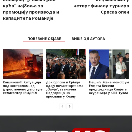
кућа“ најбоља за
четвртфиналу турнира
промоцију производа и
Српска опен
капацитета Романије
ПОВЕЗАНЕ ОБЈАВЕ
ВИШЕ ОД АУТОРА
Кашиковић: Ситуација
Док Српска и Србија
Нешић: Жена монструм
под контролом, од
одају почаст жртвама
Елфета Весели
јутрос поново дејствује
„Олује“, званична
предсједница Савјета
хеликоптер (ВИДЕО)
Подгорица на
осуђеница у КПЗ Тузла
прослави у Книну