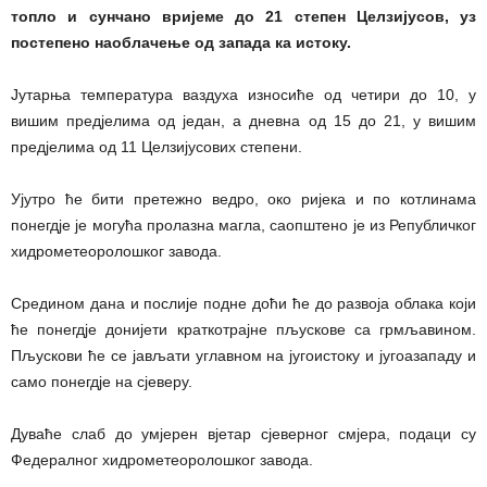
топло и сунчано вријеме до 21 степен Целзијусов, уз
постепено наоблачење од запада ка истоку.
Јутарња температура ваздуха износиће од четири до 10, у
вишим предјелима од један, а дневна од 15 до 21, у вишим
предјелима од 11 Целзијусових степени.
Ујутро ће бити претежно ведро, око ријека и по котлинама
понегдје је могућа пролазна магла, саопштено је из Републичког
хидрометеоролошког завода.
Средином дана и послије подне доћи ће до развоја облака који
ће понегдје донијети краткотрајне пљускове са грмљавином.
Пљускови ће се јављати углавном на југоистоку и југоазападу и
само понегдје на сјеверу.
Дуваће слаб до умјерен вјетар сјеверног смјера, подаци су
Федералног хидрометеоролошког завода.