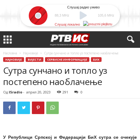
Слушај радио уживо
88,3 MHz
105,6 MHz
Слушај локално
Насловна
Најновије
Сутра сунчано и топло уз постепено наоблачење
НАЈНОВИЈЕ
ВИЈЕСТИ
СЕРВИСНЕ ИНФОРМАЦИЈЕ
БИХ
Сутра сунчано и топло уз
постепено наоблачење
Од
ISradio
-
април 20, 2023
291
0
У Републици Српској и Федерацији БиХ сутра се очекује