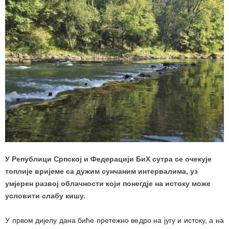
У Републици Српској и Федерацији БиХ сутра се очекује
топлије вријеме са дужим сунчаним интервалима, уз
умјерен развој облачности који понегдје на истоку може
условити слабу кишу.
У првом дијелу дана биће претежно ведро на југу и истоку, а на