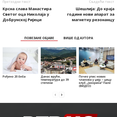
Претходни текст
Сљедећи текст
Крсна слава Манастира
Шешлија: До краја
Светог оца Николаја у
године нови апарат за
Добрунској Ријеци
магнетну резонанцу
ПОВЕЗАНЕ ОБЈАВЕ
ВИШЕ ОД АУТОРА
Рођено 20 беба
Данас вруће,
Почео упис нових
температура до 39
чланова у џију – џицу
степени
клуб „Јахорина“ Пале
(ВИДЕО)