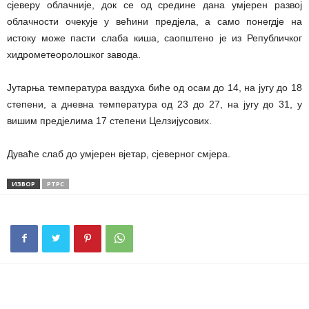
сјеверу облачније, док се од средине дана умјерен развој
облачности очекује у већини предјела, а само понегдје на
истоку може пасти слаба киша, саопштено је из Републичког
хидрометеоролошког завода.
Јутарња температура ваздуха биће од осам до 14, на југу до 18
степени, а дневна температура од 23 до 27, на југу до 31, у
вишим предјелима 17 степени Целзијусових.
Дуваће слаб до умјерен вјетар, сјеверног смјера.
ИЗВОР
РТРС