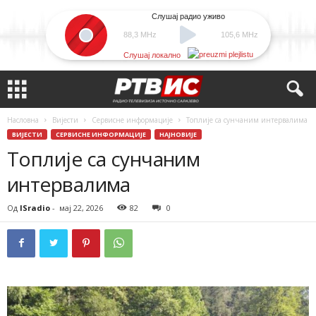
Слушај радио уживо
88,3 MHz
105,6 MHz
Слушај локално
Насловна
Вијести
Сервисне информације
Топлије са сунчаним интервалима
ВИЈЕСТИ
СЕРВИСНЕ ИНФОРМАЦИЈЕ
НАЈНОВИЈЕ
Топлије са сунчаним
интервалима
Од
ISradio
-
мај 22, 2026
82
0