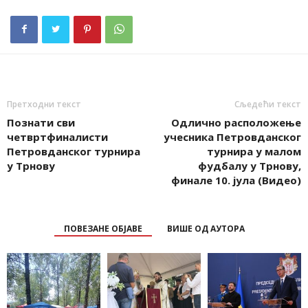
Претходни текст
Сљедећи текст
Познати сви
Одлично расположење
четвртфиналисти
учесника Петровданског
Петровданског турнира
турнира у малом
у Трнову
фудбалу у Трнову,
финале 10. јула (Видео)
ПОВЕЗАНЕ ОБЈАВЕ
ВИШЕ ОД АУТОРА