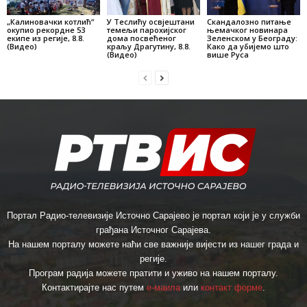
„Калиновачки котлић“
У Теслићу освјештани
Скандалозно питање
окупио рекордне 53
темељи парохијског
њемачког новинара
екипе из регије, 8.8.
дома посвећеног
Зеленском у Београду:
(Видео)
краљу Драгутину, 8.8.
Како да убијемо што
(Видео)
више Руса
Портал Радио-телевизије Источно Сарајево је портал који је у служби
грађана Источног Сарајева.
На нашем порталу можете наћи све важније вијести из нашег града и
регије.
Програм радија можете пратити и уживо на нашем порталу.
Контактирајте нас путем
е-маила
или
контакт форме
.