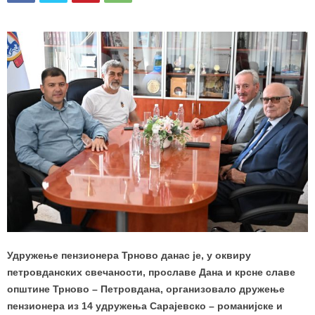
Удружење пензионера Трново данас је, у оквиру
петровданских свечаности, прославе Дана и крсне славе
општине Трново – Петровдана, организовало дружење
пензионера из 14 удружења Сарајевско – романијске и