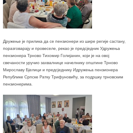
Дружење је прилика да се пензионери из шире регије састану,
поразговарају и провеселе, рекао је предсједник Удружења
пензионера Трново Тихомир Голијанин, који је на овој
свечаности уручио захвалнице начелнику општине Трново
Мирославу Бјелици и предсједнику Идружења пензионера
Републике Српске Ратку Трифуновићу, за подршку трновским
пензионерима.