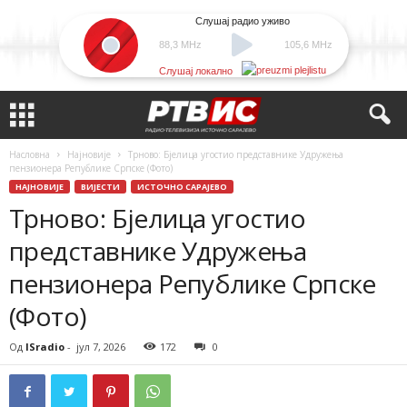
Слушај радио уживо
88,3 MHz
105,6 MHz
Слушај локално
Насловна
Најновије
Трново: Бјелица угостио представнике Удружења
пензионера Републике Српске (Фото)
НАЈНОВИЈЕ
ВИЈЕСТИ
ИСТОЧНО САРАЈЕВО
Трново: Бјелица угостио
представнике Удружења
пензионера Републике Српске
(Фото)
Од
ISradio
-
јул 7, 2026
172
0