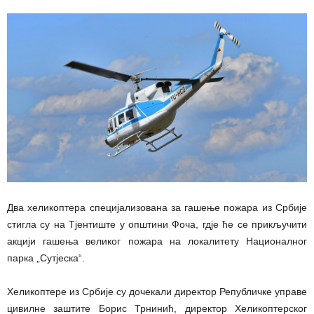
Два хеликоптера специјализована за гашење пожара из Србије
стигла су на Тјентиште у општини Фоча, гдје ће се прикључити
акцији гашења великог пожара на локалитету Националног
парка „Сутјеска“.
Хеликоптере из Србије су дочекали директор Републичке управе
цивилне заштите Борис Трнинић, директор Хеликоптерског