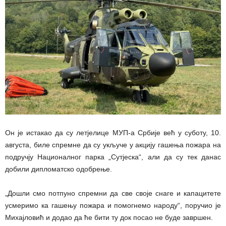
Он је истакао да су летјелице МУП-а Србије већ у суботу, 10.
августа, биле спремне да су укључе у акцију гашења пожара на
подручју Националног парка „Сутјеска“, али да су тек данас
добили дипломатско одобрење.
„Дошли смо потпуно спремни да све своје снаге и капацитете
усмеримо ка гашењу пожара и помогнемо народу“, поручио је
Михајловић и додао да ће бити ту док посао не буде завршен.