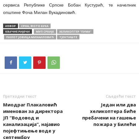
сервиса Републике Српске Бобан Кустурић, те начелник
општине Фоча Милан Вукадиновић.
ИЗВОР
СРНА, ФОТО БУКА
КЉУЧНЕ РИЈЕЧИ
МУП СРБИЈЕ
ХЕЛИКОПТЕР ''ПУМА''
ПИЛОТ ЈОВИЦА МИХАИЛОВИЋ
ТЈЕНТИШТЕ
Претходни текст
Сљедећи текст
Миодраг Плакаловић
Један или два
именован за директора
хеликоптера биће
ЈП “Водовод и
пребачени на гашење
канализација”, најавио
пожара у Билећи
појефтињење воде у
септембру