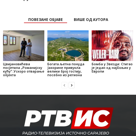
ПОВЕЗАНЕ ОБЈАВЕ
ВИШЕ ОД АУТОРА
Цвијановићева
Богата љетна понуда
Бомба у Звезди: Стигао
посјетила „Романијску
Јахорине привукла
је један од најбољих у
кућу“: Ускоро отварање
велики број гостију,
Европи
објекта
посебно из региона