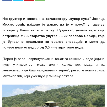
Инструктор и капетан на хеликоптеру „супер пума“ Јовица
Михаиловић, изјавио је данас, да је у помоћ у гашењу
пожара у Националном парку „Сутјеска“, дошла најновија
летјелица Министарства унутрашњих послова Србије, која
је буквално прављена за овакве операције и може да
понесе велико ведро од 3,5 – четири тоне воде.
„Терен је врло неприступачан и тежак за гашење и овде једино
пуну учинковитост може имати хеликоптер, мада и за
хеликоптер није баш најидеалнији терен“, рекао је новинарима
Михаиловић, који учествује у гашењу пожара.