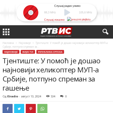
Слушај радио уживо
88,3 MHz
105,6 MHz
Слушај локално
Насловна
Најновије
Тјентиште: У помоћ је дошао најновији хеликоптер МУП-а
Србије, потпуно спреман за...
НАЈНОВИЈЕ
ВИЈЕСТИ
РЕПУБЛИКА СРПСКА
Тјентиште: У помоћ је дошао
најновији хеликоптер МУП-а
Србије, потпуно спреман за
гашење
Од
ISradio
-
август 13, 2024
534
0