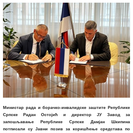
Министар рада и борачко-инвалидске заштите Републике
Српске Радан Остојић и директор ЈУ Завод за
запошљавање Републике Српске Дамјан Шкипина
потписали су Јавни позив за коришћење средстава по