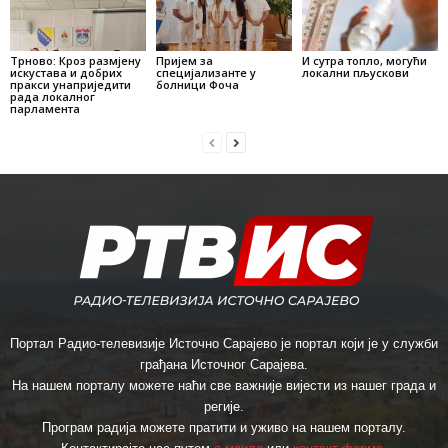
Трново: Кроз размјену
Пријем за
И сутра топло, могући
искустава и добрих
специјализанте у
локални пљускови
пракси унаприједити
болници Фоча
рада локалног
парламента
Портал Радио-телевизије Источно Сарајево је портал који је у служби
грађана Источног Сарајева.
На нашем порталу можете наћи све важније вијести из нашег града и
регије.
Програм радија можете пратити и уживо на нашем порталу.