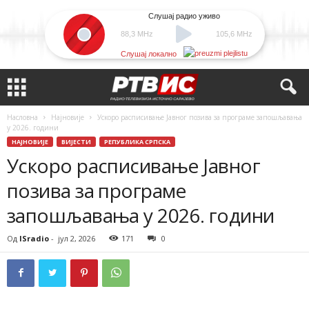
Слушај радио уживо
88,3 MHz
105,6 MHz
Слушај локално
Насловна
Најновије
Ускоро расписивање Јавног позива за програме запошљавања
у 2026. години
НАЈНОВИЈЕ
ВИЈЕСТИ
РЕПУБЛИКА СРПСКА
Ускоро расписивање Јавног
позива за програме
запошљавања у 2026. години
Од
ISradio
-
јул 2, 2026
171
0