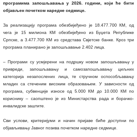
програмима запошљавања у 2026. години, који ће бити
објављен почетком наредне седмице.
За реализацију програма обезбијеђено је 18.477.700 КМ, од
чега је 15 милиона КМ обезбијеђено из Буџета Републике
Српске, а 3.477.700 КМ из средстава Свјетске банке. Кроз три
програма планирано је запошљавање 2.402 лица.
– Програми су усмјерени на подршку новом запошљавању у
привреди, запошљавању и самозапошљавању циљних
категорија незапослених лица, те стручном оспособљавању
младих са стеченим високим образовањем. У зависности од
програма, субвенције износе од 5.000 КМ до 10.000 КМ по
кориснику – саопштено је из Министарства рада и борачко-
инвалидске заштите.
Сви услови, критеријуми и начин пријаве биће доступни по
објављивању Јавног позива почетком наредне седмице.