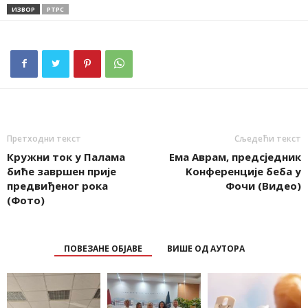
ИЗВОР
РТРС
Претходни текст
Сљедећи текст
Кружни ток у Палама
Ема Аврам, предсједник
биће завршен прије
Kонференције беба у
предвиђеног рока
Фочи (Видео)
(Фото)
ПОВЕЗАНЕ ОБЈАВЕ
ВИШЕ ОД АУТОРА