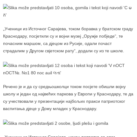
„Ученици из Источног Сарајева, током боравка у братском граду
Краснодару, посјетили су и војни музеј „Оружје побједе“, те
почасним маршом, са дјецом из Русије, одали почаст
страдалим у Другом свјетском рату“, додали су из те школе.
Речено је и да су средњошколци током посјете обишли војну
школу и један од највећих паркова у Европи у Краснодару, те да
су учествовали у презентацији најбољих пракси патриотског
васпитања дјеце у Дому младих у Краснодару.