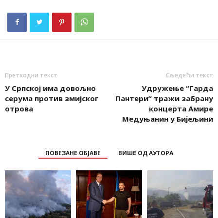
Претходни текст
Сљедећи текст
У Српској има довољно
Удружење “Гарда
серума против змијског
Пантери“ тражи забрану
отрова
концерта Амире
Медуњанин у Бијељини
ПОВЕЗАНЕ ОБЈАВЕ
ВИШЕ ОД АУТОРА