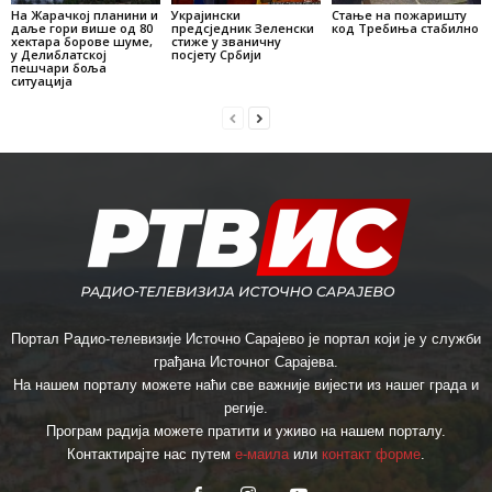
На Жарачкој планини и
Украјински
Стање на пожаришту
даље гори више од 80
предсједник Зеленски
код Требиња стабилно
хектара борове шуме,
стиже у званичну
у Делиблатској
посјету Србији
пешчари боља
ситуација
Портал Радио-телевизије Источно Сарајево је портал који је у служби
грађана Источног Сарајева.
На нашем порталу можете наћи све важније вијести из нашег града и
регије.
Програм радија можете пратити и уживо на нашем порталу.
Контактирајте нас путем
е-маила
или
контакт форме
.