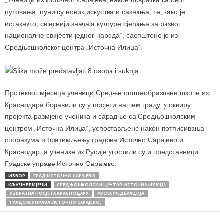
„Ученици из Источног Сарајева, након повратка са овог
путовања, пуни су нових искуства и сазнања, те, како је
истакнуто, свјеснији значаја културе сјећања за развој
националне свијести једног народа“, саопштено је из
Средњошколског центра „Источна Илиџа“.
Протеклог мјесеца ученици Средње општеобразовне школе из
Краснодара боравили су у посјети нашем граду, у оквиру
пројекта размјене ученика и сарадње са Средњошколским
центром „Источна Илиџа“, успостављене након потписивања
споразума о братимљењу градова Источно Сарајево и
Краснодар, а ученике из Русије угостили су и представници
Градске управе Источно Сарајево.
ИЗВОР
ГРАД ИСТОЧНО САРАЈЕВО
КЉУЧНЕ РИЈЕЧИ
СРЕДЊОШКОЛСКИ ЦЕНТАР ИСТОЧНА ИЛИЏА
УЗВРАТНА ПОСЈЕТА КРАСНОДАРУ
РУСКА ФЕДЕРАЦИЈА
ГРАДСКА УПРАВА ИСТОЧНО САРАЈЕВО.