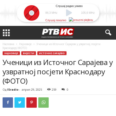
Слушај радио уживо
88,3 MHz
105,6 MHz
Слушај локално
Насловна
Најновије
Ученици из Источног Сарајева у узвратној посјети
Краснодару (ФОТО)
НАЈНОВИЈЕ
ВИЈЕСТИ
ИСТОЧНО САРАЈЕВО
Ученици из Источног Сарајева у
узвратној посјети Краснодару
(ФОТО)
Од
ISradio
-
април 29, 2025
259
0