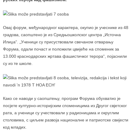
Овај форум, међународног карактера, окупио је учеснике из 48
градова, саопштено је из Средњошколског центра „Источна
Илиџа“. „Ученици су присуствовали свечаном отварању
Форума, одали почаст и положили цвијеће на споменик за
13.000 краснодарских жртава фашистичког терора“, појаснили
су из те школе.
Како се наводи у саопштењу, програм Форума обухватио је
посјете културно-историјским споменицима из Другог свјетског
рата, а ученици су учествовали у радионицама и округлим
столовима, с циљем развоја националне и патриотске свијести
код младих.