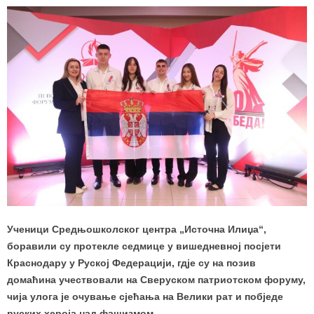
Ученици Средњошколског центра „Источна Илиџа“,
боравили су протекле седмице у вишедневној посјети
Краснодару у Руској Федерацији, гдје су на позив
домаћина учествовали на Сверуском патриотском форуму,
чија улога је очување сјећања на Велики рат и побједе
руских хероја над фашизмом.