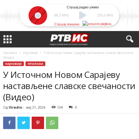
Слушај радио уживо
88,3 MHz
105,6 MHz
Слушај локално
Насловна
Најновије
У Источном Новом Сарајеву настављене славске свечаности
(Видео)
НАЈНОВИЈЕ
ПРИЛОЗИ
У Источном Новом Сарајеву
настављене славске свечаности
(Видео)
Од
ISradio
-
мај 21, 2026
134
0