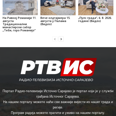
На Равној Романији 11.
Вече олдтајмера 15.
„Пулс града“, 6. 8. 2026.
августа
августа у Палама
године (Видео)
Традиционални
(Видео)
манастирски сабор
„Теби, горо Романијо“
Портал Радио-телевизије Источно Сарајево је портал који је у служби
грађана Источног Сарајева.
На нашем порталу можете наћи све важније вијести из нашег града и
регије.
Програм радија можете пратити и уживо на нашем порталу.