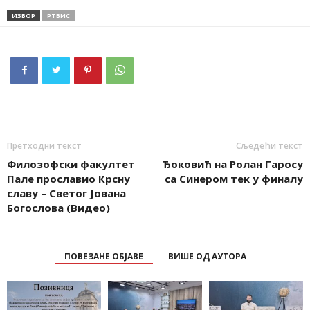
ИЗВОР
РТВИС
Претходни текст
Сљедећи текст
Филозофски факултет
Ђоковић на Ролан Гаросу
Пале прославио Крсну
са Синером тек у финалу
славу – Светог Јована
Богослова (Видео)
ПОВЕЗАНЕ ОБЈАВЕ
ВИШЕ ОД АУТОРА