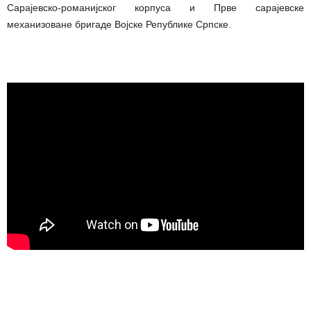
Сарајевско-романијског корпуса и Прве сарајевске
механизоване бригаде Војске Републике Српске.