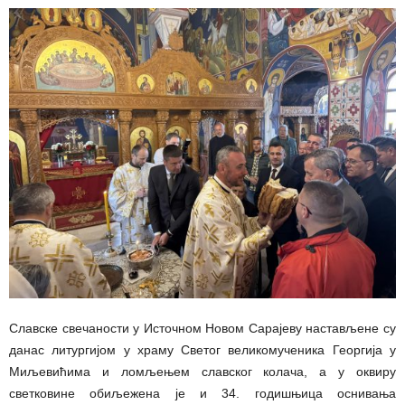
Славске свечаности у Источном Новом Сарајеву настављене су
данас литургијом у храму Светог великомученика Георгија у
Миљевићима и ломљењем славског колача, а у оквиру
светковине обиљежена је и 34. годишњица оснивања