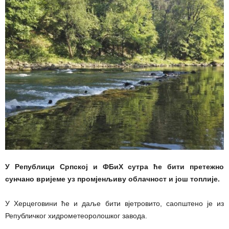
У Републици Српској и ФБиХ сутра ће бити претежно
сунчано вријеме уз промјенљиву облачност и још топлије.
У Херцеговини ће и даље бити вјетровито, саопштено је из
Републичког хидрометеоролошког завода.