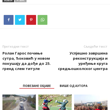
ИЗВОР
РТВИС
Претходни текст
Сљедећи текст
Ролан Гарос почиње
Успјешно завршена
сутра, Ђоковић у новом
реконструкција и
покушају да дође до 25.
уређење круга
гренд слем титуле
средњошколског центра
ПОВЕЗАНЕ ОБЈАВЕ
ВИШЕ ОД АУТОРА