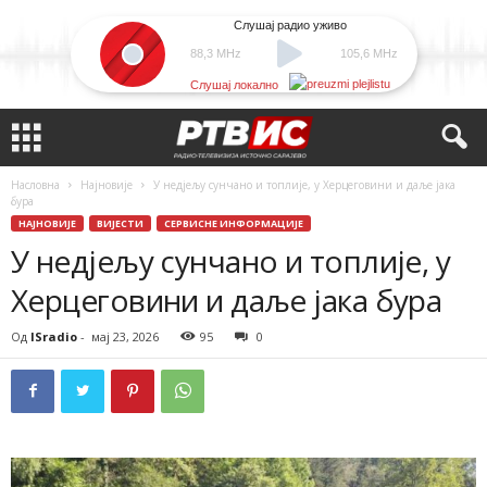
Слушај радио уживо
88,3 MHz
105,6 MHz
Слушај локално
Насловна
Најновије
У недјељу сунчано и топлије, у Херцеговини и даље јака
бура
НАЈНОВИЈЕ
ВИЈЕСТИ
СЕРВИСНЕ ИНФОРМАЦИЈЕ
У недјељу сунчано и топлије, у
Херцеговини и даље јака бура
Од
ISradio
-
мај 23, 2026
95
0