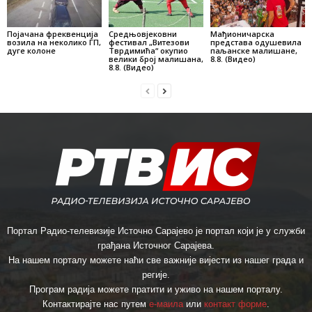
Појачана фреквенција
Средњовјековни
Мађионичарска
возила на неколико ГП,
фестивал „Витезови
представа одушевила
дуге колоне
Тврдимића“ окупио
паљанске малишане,
велики број малишана,
8.8. (Видео)
8.8. (Видео)
Портал Радио-телевизије Источно Сарајево је портал који је у служби
грађана Источног Сарајева.
На нашем порталу можете наћи све важније вијести из нашег града и
регије.
Програм радија можете пратити и уживо на нашем порталу.
Контактирајте нас путем
е-маила
или
контакт форме
.