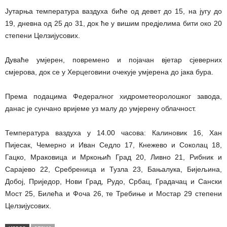
Јутарња температура ваздуха биће од девет до 15, на југу до
19, дневна од 25 до 31, док ће у вишим предјелима бити око 20
степени Целзијусових.
Дуваће умјерен, повремено и појачан вјетар сјеверних
смјерова, док се у Херцеговини очекује умјерена до јака бура.
Према подацима Федералног хидрометеоролошког завода,
данас је сунчано вријеме уз малу до умјерену облачност.
Температура ваздуха у 14.00 часова: Калиновик 16, Хан
Пијесак, Чемерно и Иван Седло 17, Кнежево и Соколац 18,
Гацко, Мраковица и Мркоњић Град 20, Ливно 21, Рибник и
Сарајево 22, Сребреница и Тузла 23, Бањалука, Бијељина,
Добој, Приједор, Нови Град, Рудо, Србац, Градачац и Сански
Мост 25, Билећа и Фоча 26, те Требиње и Мостар 29 степени
Целзијусових.