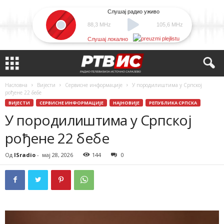
Слушај радио уживо
88,3 MHz
105,6 MHz
Слушај локално
Насловна
Вијести
Сервисне информације
У породилиштима у Српској
рођене 22 бебе
ВИЈЕСТИ
СЕРВИСНЕ ИНФОРМАЦИЈЕ
НАЈНОВИЈЕ
РЕПУБЛИКА СРПСКА
У породилиштима у Српској
рођене 22 бебе
Од
ISradio
-
мај 28, 2026
144
0