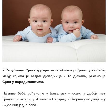
У Републици Српској у протекла 24 часа рођене су 22 бебе,
међу којима је седам дјевојчица и 15 дјечака, речено је
Срни у породилиштима.
Највише беба рођено је у Бањалуци – осам, у Добоју пет,
Градишци четири, у Источном Сарајеву и Зворнику по двије и у
Бијељини једна беба.