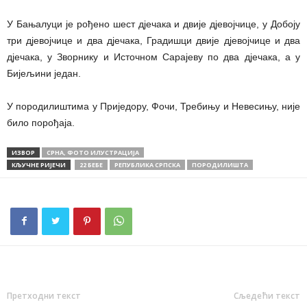
У Бањалуци је рођено шест дјечака и двије дјевојчице, у Добоју
три дјевојчице и два дјечака, Градишци двије дјевојчице и два
дјечака, у Зворнику и Источном Сарајеву по два дјечака, а у
Бијељини један.
У породилиштима у Приједору, Фочи, Требињу и Невесињу, није
било порођаја.
ИЗВОР
СРНА, ФОТО ИЛУСТРАЦИЈА
КЉУЧНЕ РИЈЕЧИ
22 БЕБЕ
РЕПУБЛИКА СРПСКА
ПОРОДИЛИШТА
Претходни текст
Сљедећи текст