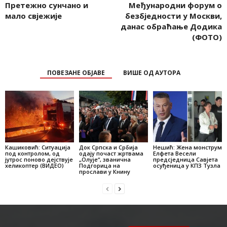
Претежно сунчано и
Међународни форум о
мало свјежије
безбједности у Москви,
данас обраћање Додика
(ФОТО)
ПОВЕЗАНЕ ОБЈАВЕ
ВИШЕ ОД АУТОРА
Кашиковић: Ситуација
Док Српска и Србија
Нешић: Жена монструм
под контролом, од
одају почаст жртвама
Елфета Весели
јутрос поново дејствује
„Олује“, званична
предсједница Савјета
хеликоптер (ВИДЕО)
Подгорица на
осуђеница у КПЗ Тузла
прослави у Книну