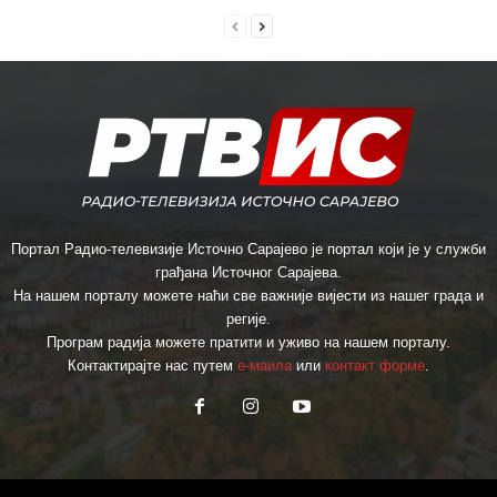
Портал Радио-телевизије Источно Сарајево је портал који је у служби
грађана Источног Сарајева.
На нашем порталу можете наћи све важније вијести из нашег града и
регије.
Програм радија можете пратити и уживо на нашем порталу.
Контактирајте нас путем
е-маила
или
контакт форме
.