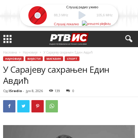
Слушај радио уживо
88,3 MHz
105,6 MHz
Слушај локално
Насловна
Најновије
У Сарајеву сахрањен Един Авдић
НАЈНОВИЈЕ
ВИЈЕСТИ
МАГАЗИН
СПОРТ
У Сарајеву сахрањен Един
Авдић
Од
ISradio
-
јун 8, 2026
139
0