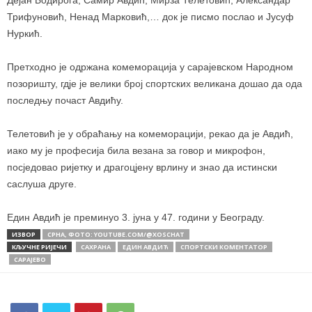
Дејан Бодирога, Самир Авдић, Мирза Телетовић, Александар
Трифуновић, Ненад Марковић,… док је писмо послао и Јусуф
Нуркић.
Претходно је одржана комеморација у сарајевском Народном
позоришту, гдје је велики број спортских великана дошао да ода
последњу почаст Авдићу.
Телетовић је у обраћању на комеморацији, рекао да је Авдић,
иако му је професија била везана за говор и микрофон,
посједовао ријетку и драгоцјену врлину и знао да истински
саслуша друге.
Един Авдић је преминуо 3. јуна у 47. години у Београду.
ИЗВОР
СРНА, ФОТО: YOUTUBE.COM/@XOSCHAT
КЉУЧНЕ РИЈЕЧИ
САХРАНА
ЕДИН АВДИЋ
СПОРТСКИ КОМЕНТАТОР
САРАЈЕВО