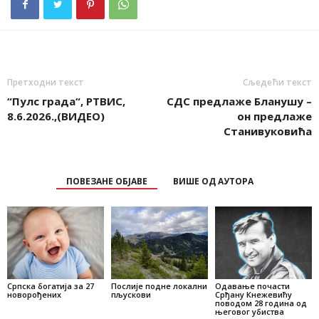
Претходни текст
Сљедећи текст
“Пулс града“, РТВИС,
СДС предлаже Бланушу –
8.6.2026.,(ВИДЕО)
он предлаже
Станивуковића
ПОВЕЗАНЕ ОБЈАВЕ
ВИШЕ ОД АУТОРА
Српска богатија за 27
Послије подне локални
Одавање почасти
новорођених
пљускови
Срђану Кнежевићу
поводом 28 година од
његовог убиства