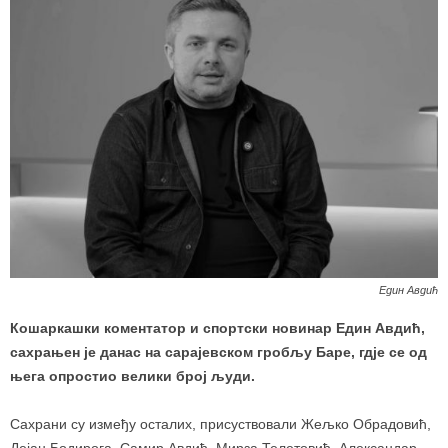
Един Авдић
Кошаркашки коментатор и спортски новинар Един Авдић,
сахрањен је данас на сарајевском гробљу Баре, гдје се од
њега опростио велики број људи.
Сахрани су између осталих, присуствовали Жељко Обрадовић,