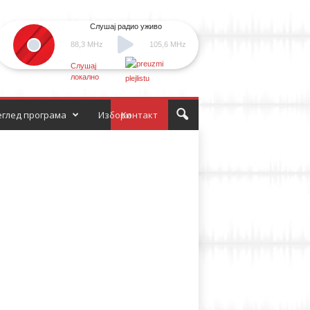
Слушај радио уживо
88,3 MHz
105,6 MHz
Слушај
локално
глед програма
Избори
Контакт