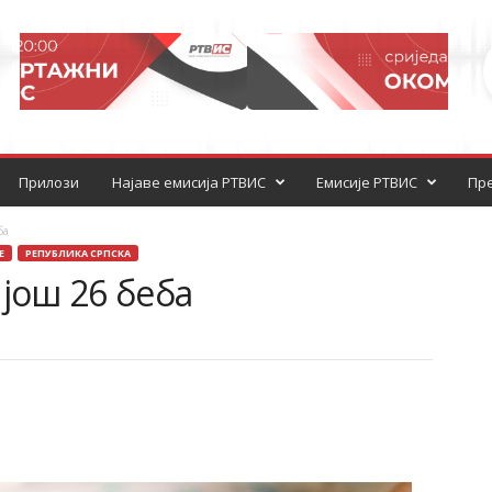
Прилози
Најаве емисија РТВИС
Емисије РТВИС
Пре
ба
Е
РЕПУБЛИКА СРПСКА
 још 26 беба