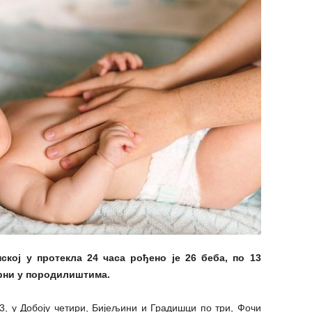
кој у протекла 24 часа рођено је 26 беба, по 13
Срни у породилиштима.
3, у Добоју четири, Бијељини и Градишци по три, Фочи