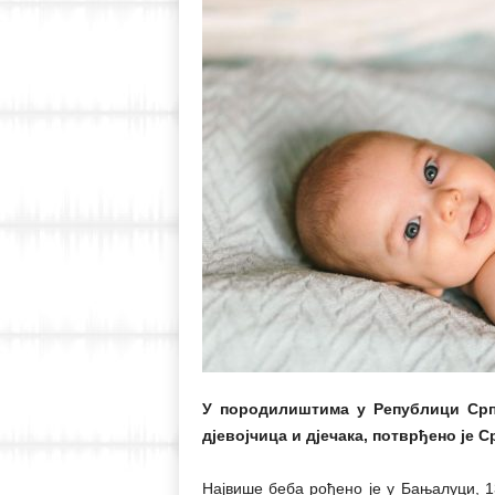
У породилиштима у Републици Српс
дјевојчица и дјечака, потврђено је 
Највише беба рођено је у Бањалуци, 1