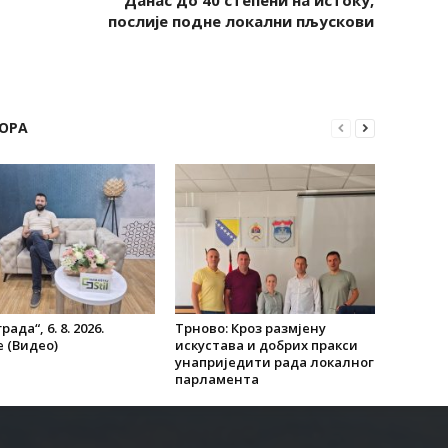
Данас до 40 степени на истоку,
послије подне локални пљускови
ОРА
рада“, 6. 8. 2026.
Трново: Кроз размјену
 (Видео)
искустава и добрих пракси
унаприједити рада локалног
парламента