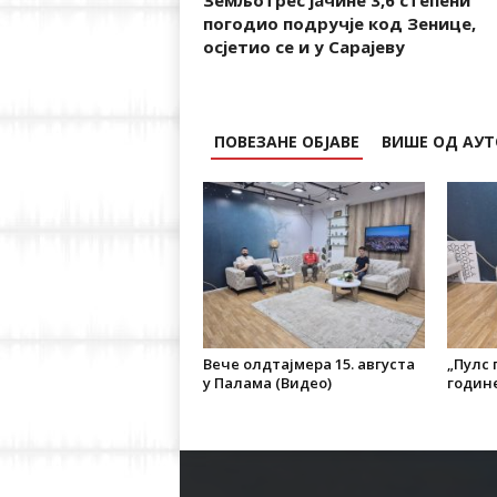
Земљотрес јачине 3,6 степени
погодио подручје код Зенице,
осјетио се и у Сарајеву
ПОВЕЗАНЕ ОБЈАВЕ
ВИШЕ ОД АУТ
Вече олдтајмера 15. августа
„Пулс г
у Палама (Видео)
године