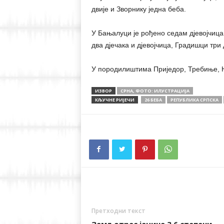
двије и Зворнику једна беба.
У Бањалуци је рођено седам дјевојчица 
два дјечака и дјевојчица, Градишци три 
У породилиштима Приједор, Требиње, Н
ИЗВОР
СРНА, ФОТО: ИЛУСТРАЦИЈА
КЉУЧНЕ РИЈЕЧИ
26 БЕБА
РЕПУБЛИКА СРПСКА
Претходни текст