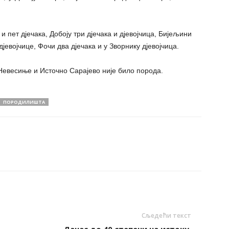
и пет дјечака, Добоју три дјечака и дјевојчица, Бијељини
дјевојчице, Фочи два дјечака и у Зворнику дјевојчица.
евесиње и Источно Сарајево није било порода.
ПОРОДИЛИШТА
Сљедећи текст