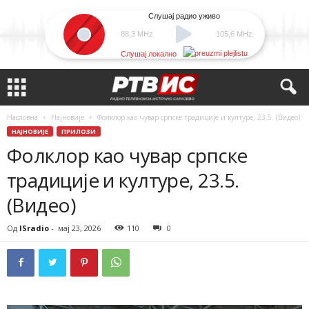
Слушај радио уживо
88,3 MHz
105,6 MHz
Слушај локално
Насловна
Најновије
Фолклор као чувар српске традиције и културе, 23.5. (Видео)
НАЈНОВИЈЕ
ПРИЛОЗИ
Фолклор као чувар српске
традиције и културе, 23.5.
(Видео)
Од
ISradio
-
мај 23, 2026
110
0