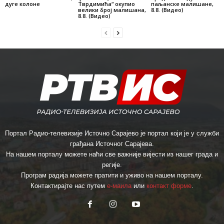
дуге колоне
Тврдимића“ окупио
паљанске малишане,
велики број малишана,
8.8. (Видео)
8.8. (Видео)
Портал Радио-телевизије Источно Сарајево је портал који је у служби
грађана Источног Сарајева.
На нашем порталу можете наћи све важније вијести из нашег града и
регије.
Програм радија можете пратити и уживо на нашем порталу.
Контактирајте нас путем
е-маила
или
контакт форме
.