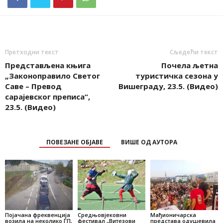
Претходни текст
Сљедећи текст
Представљена књига
Почела љетна
„Законоправило Светог
туристичка сезона у
Саве – Превод
Вишеграду, 23.5. (Видео)
сарајевског преписа“,
23.5. (Видео)
ПОВЕЗАНЕ ОБЈАВЕ
ВИШЕ ОД АУТОРА
Појачана фреквенција
Средњовјековни
Мађионичарска
возила на неколико ГП,
фестивал „Витезови
представа одушевила