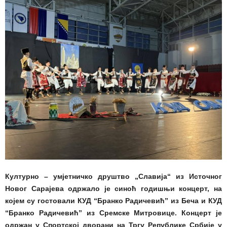
Културно – умјетничко друштво „Славија“ из Источног
Новог Сарајева одржало је синоћ годишњи концерт, на
којем су гостовали КУД “Бранко Радичевић” из Беча и КУД
“Бранко Радичевић” из Сремске Митровице. Концерт је
одржан у Спортској дворани на Тргу Републике Србије у