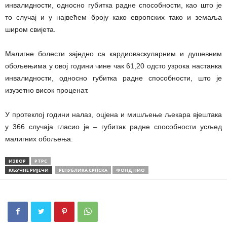
инвалидности, односно губитка радне способности, као што је
то случај и у највећем броју како европских тако и земаља
широм свијета.
Малигне болести заједно са кардиоваскуларним и душевним
обољењима у овој години чине чак 61,20 одсто узрока настанка
инвалидности, односно губитка радне способности, што је
изузетно висок проценат.
У протеклој години налаз, оцјена и мишљење љекара вјештака
у 366 случаја гласио је – губитак радне способности усљед
малигних обољења.
ИЗВОР
РТРС
КЉУЧНЕ РИЈЕЧИ
РЕПУБЛИКА СРПСКА
ФОНД ПИО