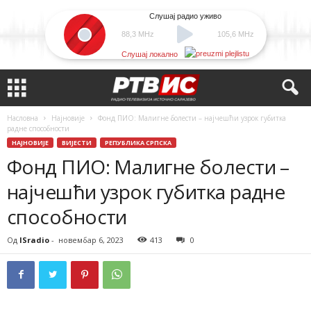
Слушај радио уживо
88,3 MHz
105,6 MHz
Слушај локално
Насловна
Најновије
Фонд ПИО: Малигне болести – најчешћи узрок губитка
радне способности
НАЈНОВИЈЕ
ВИЈЕСТИ
РЕПУБЛИКА СРПСКА
Фонд ПИО: Малигне болести –
најчешћи узрок губитка радне
способности
Од
ISradio
-
новембар 6, 2023
413
0