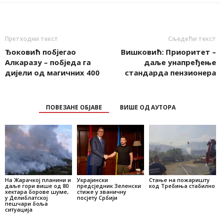
Претходни текст
Сљедећи текст
Ђоковић побјегао
Вишковић: Приоритет –
Алкаразу – побједа га
даље унапређење
дијели од магичних 400
стандарда пензионера
ПОВЕЗАНЕ ОБЈАВЕ
ВИШЕ ОД АУТОРА
На Жарачкој планини и
Украјински
Стање на пожаришту
даље гори више од 80
предсједник Зеленски
код Требиња стабилно
хектара борове шуме,
стиже у званичну
у Делиблатској
посјету Србији
пешчари боља
ситуација