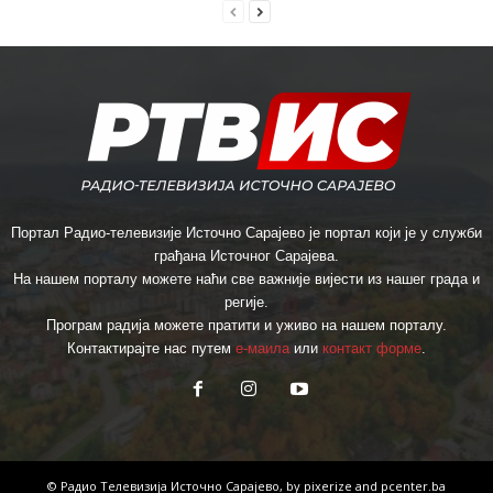
Портал Радио-телевизије Источно Сарајево је портал који је у служби
грађана Источног Сарајева.
На нашем порталу можете наћи све важније вијести из нашег града и
регије.
Програм радија можете пратити и уживо на нашем порталу.
Контактирајте нас путем
е-маила
или
контакт форме
.
© Радио Телевизија Источно Сарајево, by
pixerize
and
pcenter.ba