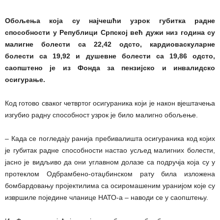
Обољења која су најчешћи узрок губитка радне
способности у Републици Српској већ дужи низ година су
малигне болести са 22,42 одсто, кардиоваскуларне
болести са 19,92 и душевне болести са 19,86 одсто,
саопштено је из Фонда за пензијско и инвалидско
осигурање.
Код готово сваког четвртог осигураника који је након вјештачења
изгубио радну способност узрок је било малигно обољење.
– Када се погледају ранија пребивалишта осигураника код којих
је губитак радне способности настао усљед малигних болести,
јасно је видљиво да они углавном долазе са подручја која су у
протеклом Одбрамбено-отаџбинском рату била изложена
бомбардовању пројектилима са осиромашеним уранијом које су
извршиле поједине чланице НАТО-а – наводи се у саопштењу.