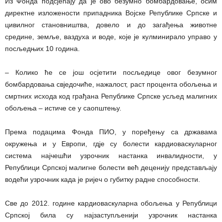
Из Фонда подсјећају да је ово безумно бомбардовање, осим
директне изложености припадника Војске Републике Српске и
цивилног становништва, довело и до загађења животне
средине, земље, ваздуха и воде, које је кулминирало управо у
посљедњих 10 година.
– Колико ће се још осјетити посљедице овог безумног
бомбардовања свједочиће, нажалост, раст процента обољења и
смртних исхода код грађана Републике Српске усљед малигних
обољења – истиче се у саопштењу.
Према подацима Фонда ПИО, у поређењу са државама
окружења и у Европи, гдје су болести кардиоваскуларног
система најчешћи узрочник настанка инвалидности, у
Републици Српској малигне болести већ деценију представљају
водећи узрочник када је ријеч о губитку радне способности.
Све до 2012. године кардиоваскуларна обољења у Републици
Српској била су најзаступљенији узрочник настанка