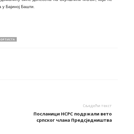
 у Бајиној Башти.
ПОРТИСТА
Сљедећи текст
Посланици НСРС подржали вето
српског члана Предсједништва