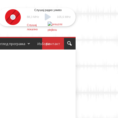
Слушај радио уживо
88,3 MHz
105,6 MHz
Слушај
локално
глед програма
Избори
Контакт