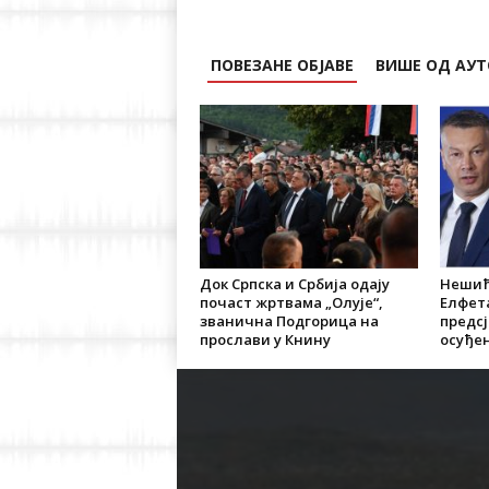
ПОВЕЗАНЕ ОБЈАВЕ
ВИШЕ ОД АУТ
Док Српска и Србија одају
Нешић
почаст жртвама „Олује“,
Елфет
званична Подгорица на
предсј
прослави у Книну
осуђен