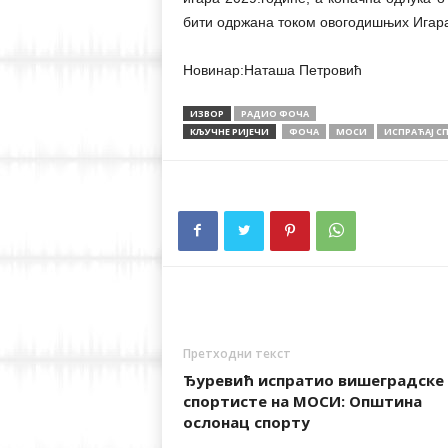
бити одржана током овогодишњих Игара
Новинар:Наташа Петровић
ИЗВОР
РАДИО ФОЧА
КЉУЧНЕ РИЈЕЧИ
ФОЧА
МОСИ
ИСПРАЋАЈ С
Претходни текст
Ђуревић испратио вишеградске
спортисте на МОСИ: Општина
ослонац спорту