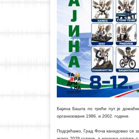
Бајина Башта по трећи пут је домаћи
организоване 1986. и 2002. године.
Подсјећамо, Град Фоча канидовао се з
игара 2029.године, а коначна одлука 