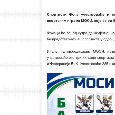
Спортисти Фоче учествоваће и о
спортским играма МОСИ, које се од 8.
Фочаци ће се, од сутра до недјеље, на
ће представљати 40 спортиста у одбојци
Иначе, на овогодишњим МОСИ, највећ
учествоваће око три хиљаде спортиста
и Федерације БиХ. Учествоваће 285 екип