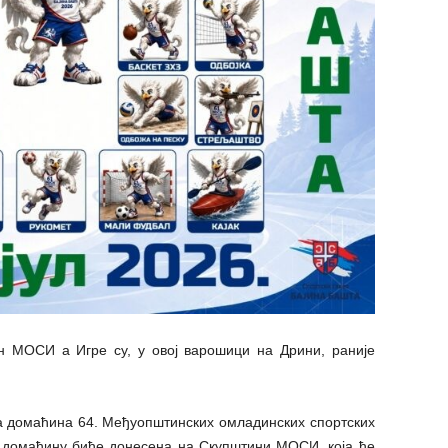
н МОСИ а Игре су, у овој варошици на Дрини, раније
а домаћина 64. Међуопштинских омладинских спортских
о домаћину биће донесена на Скупштини МОСИ, која ће