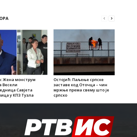
ОРА
: Жена монструм
Остојић: Паљење српске
а Весели
заставе код Оточца – чин
едница Савјета
мржње према свему што је
ица у КПЗ Тузла
српско