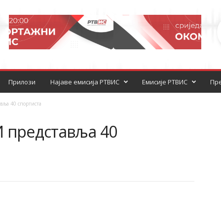
Прилози
Најаве емисија РТВИС
Емисије РТВИС
Пре
вља 40 спортиста
И представља 40