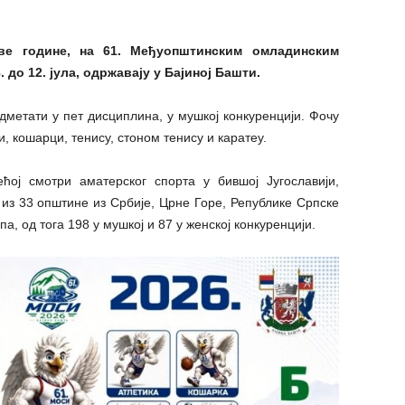
ве године, на 61. Међуопштинским омладинским
 до 12. јула, одржавају у Бајиној Башти.
дметати у пет дисциплина, у мушкој конкуренцији. Фочу
, кошарци, тенису, стоном тенису и каратеу.
ој смотри аматерског спорта у бившој Југославији,
 из 33 општине из Србије, Црне Горе, Републике Српске
а, од тога 198 у мушкој и 87 у женској конкуренцији.