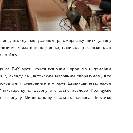
нио дијалогу, међусобном разумијевању нити јачању
литичке кризе и неповјерење, написала је српски члан
 на Иксу.
 да се БиХ врати конститутивним народима и домаћим
и, у складу са Дејтонским мировним споразумом, што
ократије и суверенитета – каже Цвијановићева, након
Министарству за Европу и спољне послове Француске
 Европу у Министарству спољних послова Њемачке