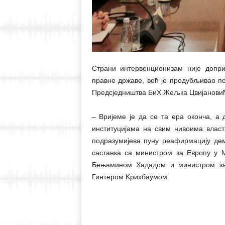
Страни интервенционизам није допри
правне државе, већ је продубљивао по
Предсједништва БиХ Жељка Цвијановић
– Вријеме је да се та ера оконча, а
институцијама на свим нивоима власт
подразумијева пуну реафирмацију дем
састанка са министром за Европу у 
Бењамином Хададом и министром за
Гинтером Kрихбаумом.