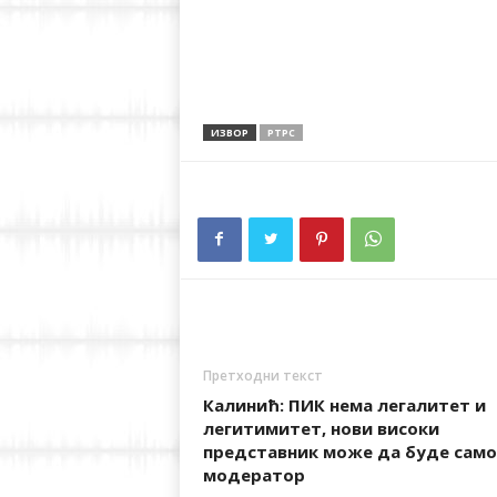
ИЗВОР
РТРС
Претходни текст
Калинић: ПИК нема легалитет и
легитимитет, нови високи
представник може да буде само
модератор