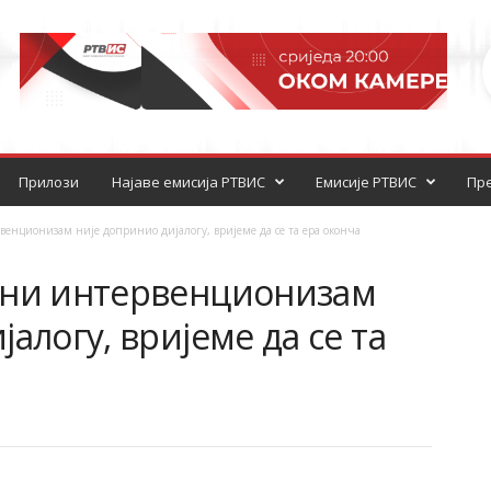
Прилози
Најаве емисија РТВИС
Емисије РТВИС
Пре
енционизам није допринио дијалогу, вријеме да се та ера оконча
ани интервенционизам
алогу, вријеме да се та