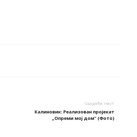
Сљедећи текст
Калиновик: Реализован пројекат
„Опреми мој дом“ (Фото)