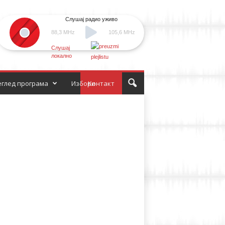
Слушај радио уживо
88,3 MHz
105,6 MHz
Слушај
локално
глед програма
Избори
Контакт