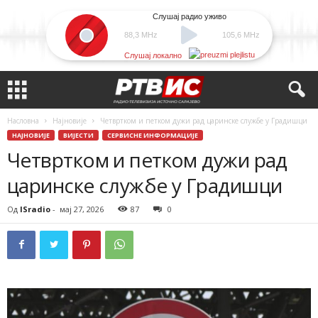
Слушај радио уживо
88,3 MHz
105,6 MHz
Слушај локално
Насловна
Најновије
Четвртком и петком дужи рад царинске службе у Градишци
НАЈНОВИЈЕ
ВИЈЕСТИ
СЕРВИСНЕ ИНФОРМАЦИЈЕ
Четвртком и петком дужи рад
царинске службе у Градишци
Од
ISradio
-
мај 27, 2026
87
0