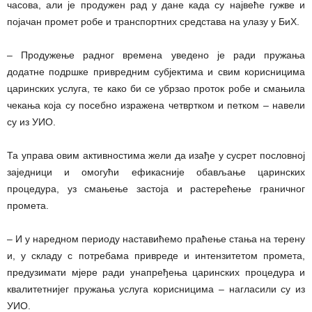
часова, али је продужен рад у дане када су највеће гужве и
појачан промет робе и транспортних средстава на улазу у БиХ.
– Продужење радног времена уведено је ради пружања
додатне подршке привредним субјектима и свим корисницима
царинских услуга, те како би се убрзао проток робе и смањила
чекања која су посебно изражена четвртком и петком – навели
су из УИО.
Та управа овим активностима жели да изађе у сусрет пословној
заједници и омогући ефикасније обављање царинских
процедура, уз смањење застоја и растерећење граничног
промета.
– И у наредном периоду наставићемо праћење стања на терену
и, у складу с потребама привреде и интензитетом промета,
предузимати мјере ради унапређења царинских процедура и
квалитетнијег пружања услуга корисницима – нагласили су из
УИО.