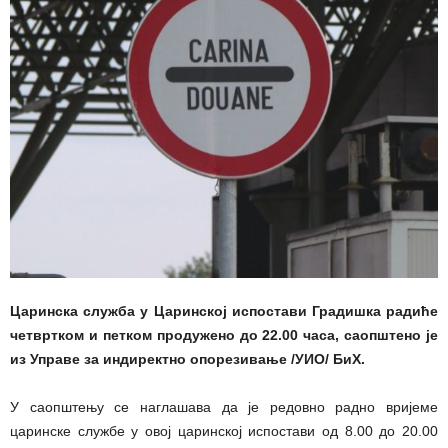
Царинска служба у Царинској испостави Градишка радиће
четвртком и петком продужено до 22.00 часа, саопштено је
из Управе за индиректно опорезивање /УИО/ БиХ.
У саопштењу се наглашава да је редовно радно вријеме
царинске службе у овој царинској испостави од 8.00 до 20.00