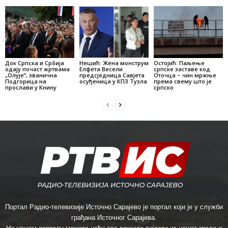
Док Српска и Србија
Нешић: Жена монструм
Остојић: Паљење
одају почаст жртвама
Елфета Весели
српске заставе код
„Олује“, званична
предсједница Савјета
Оточца – чин мржње
Подгорица на
осуђеница у КПЗ Тузла
према свему што је
прослави у Книну
српско
Портал Радио-телевизије Источно Сарајево је портал који је у служби
грађана Источног Сарајева.