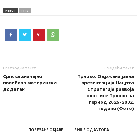
ИЗВОР
РТРС
Претходни текст
Сљедећи текст
Српска значајно
Трново: Oдржана јавна
повећава матерински
презентација Нацрта
додатак
Стратегије развоја
општине Трново за
период 2026–2032.
године (Фото)
ПОВЕЗАНЕ ОБЈАВЕ
ВИШЕ ОД АУТОРА