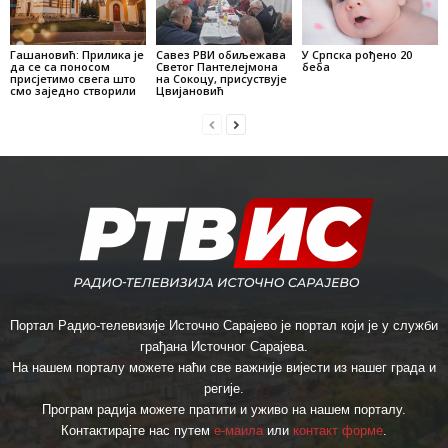
Гашановић: Прилика је
Савез РВИ обиљежава
У Српска рођено 20
да се са поносом
Светог Пантелејмона
беба
присјетимо свега што
на Сокоцу, присуствује
смо заједно створили
Цвијановић
Портал Радио-телевизије Источно Сарајево је портал који је у служби
грађана Источног Сарајева.
На нашем порталу можете наћи све важније вијести из нашег града и
регије.
Програм радија можете пратити и уживо на нашем порталу.
Контактирајте нас путем
е-маила
или
контакт форме
.