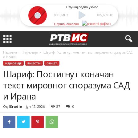
Слушај радио уживо
88,3 MHz
105,6 MHz
Слушај локално
Насловна
Најновије
Шариф: Постигнут коначан текст мировног споразума САД
и Ирана
НАЈНОВИЈЕ
ВИЈЕСТИ
СВИЈЕТ
Шариф: Постигнут коначан
текст мировног споразума САД
и Ирана
Од
ISradio
-
јун 12, 2026
87
0