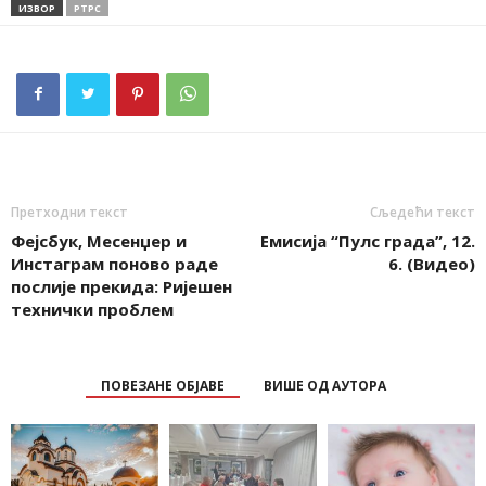
ИЗВОР
РТРС
Претходни текст
Сљедећи текст
Фејсбук, Месенџер и
Емисија “Пулс града”, 12.
Инстаграм поново раде
6. (Видео)
послије прекида: Ријешен
технички проблем
ПОВЕЗАНЕ ОБЈАВЕ
ВИШЕ ОД АУТОРА