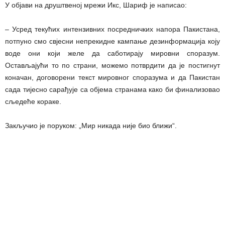
У објави на друштвеној мрежи Икс, Шариф је написао:
– Усред текућих интензивних посредничких напора Пакистана,
потпуно смо свјесни непрекидне кампање дезинформација коју
воде они који желе да саботирају мировни споразум.
Остављајући то по страни, можемо потврдити да је постигнут
коначан, договорени текст мировног споразума и да Пакистан
сада тијесно сарађује са објема странама како би финализовао
сљедеће кораке.
Закључио је поруком: „Мир никада није био ближи“.