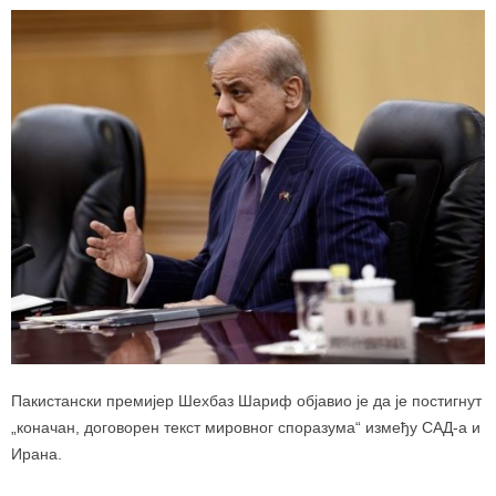
Пакистански премијер Шехбаз Шариф објавио је да је постигнут
„коначан, договорен текст мировног споразума“ између САД-а и
Ирана.