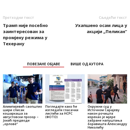
Претходни текст
Сљедећи текст
Трамп није посебно
Ухапшено осам лица у
заинтересован за
акцији „Пеликан“
промјену режима у
Техерану
ПОВЕЗАНЕ ОБЈАВЕ
ВИШЕ ОД АУТОРА
Алимпијевић саопштио
Погледајте како ће
Окружни суд у
шири списак
изгледати гласачки
Источном Сарајеву
кошаркаша за
листићи за НСРС
након рочишта
августовски прозор –
(ФОТО)
изрекао je мјере
Јокић предводи
забране напуштања
„орлове“
боравишта Александру
Николићу