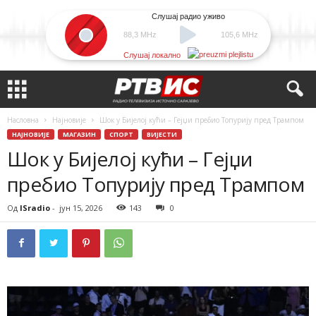
Слушај радио уживо
88,3 MHz
105,6 MHz
Слушај локално
Насловна
Најновије
Шок у Бијелој кући – Гејџи пребио Топурију пред Трампом
НАЈНОВИЈЕ
МАГАЗИН
СПОРТ
ВИЈЕСТИ
Шок у Бијелој кући – Гејџи
пребио Топурију пред Трампом
Од
ISradio
-
јун 15, 2026
143
0