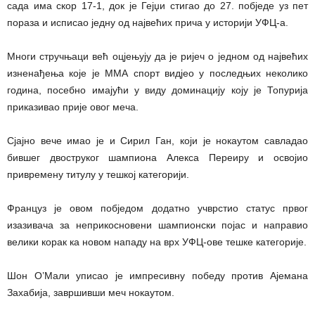
сада има скор 17-1, док је Гејџи стигао до 27. побједе уз пет
пораза и исписао једну од највећих прича у историји УФЦ-а.
Многи стручњаци већ оцјењују да је ријеч о једном од највећих
изненађења које је ММА спорт видјео у последњих неколико
година, посебно имајући у виду доминацију коју је Топурија
приказивао прије овог меча.
Сјајно вече имао је и Сирил Ган, који је нокаутом савладао
бившег двоструког шампиона Алекса Переиру и освојио
привремену титулу у тешкој категорији.
Француз је овом побједом додатно учврстио статус првог
изазивача за неприкосновени шампионски појас и направио
велики корак ка новом нападу на врх УФЦ-ове тешке категорије.
Шон О’Мали уписао је импресивну победу против Ајемана
Захабија, завршивши меч нокаутом.