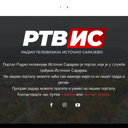
Портал Радио-телевизије Источно Сарајево је портал који је у служби
грађана Источног Сарајева.
На нашем порталу можете наћи све важније вијести из нашег града и
регије.
Програм радија можете пратити и уживо на нашем порталу.
Контактирајте нас путем
е-маила
или
контакт форме
.