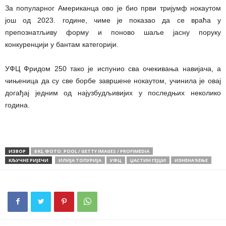
За популарног Американца ово је био први тријумф нокаутом
још од 2023. године, чиме је показао да се враћа у
препознатљиву форму и поново шаље јасну поруку
конкуренцији у бантам категорији.
УФЦ Фридом 250 тако је испунио сва очекивања навијача, а
чињеница да су све борбе завршене нокаутом, учинила је овај
догађај једним од најузбудљивијих у последњих неколико
година.
ИЗВОР
Б92, ФОТО: POOL / GETTY IMAGES / PROFIMEDIA
КЉУЧНЕ РИЈЕЧИ
ИЛИЈА ТОПУРИЈА
УФЦ
ЏАСТИН ГЕЈЏИ
ИЗНЕНАЂЕЊЕ