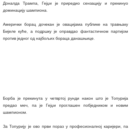
Доналда Трампа, Гејџи је приредио сензацију и прекинуо
доминацију шампиона.
Амерички борац дочекан је овацијама публике на травњаку
Бијеле куће, а подршку је оправдао фантастичном партијом
против једног од најбољих бораца данашњице.
Борба је прекинута у четвртој рунди након што је Топурија
предао меч, па је Гејџи проглашен побједником и новим
шампионом.
За Топурију је ово први пораз у професионалној каријери, па