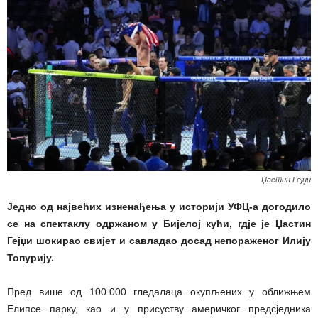
Џастин Гејџи
Једно од највећих изненађења у историји УФЦ-а догодило
се на спектаклу одржаном у Бијелој кући, гдје је Џастин
Гејџи шокирао свијет и савладао досад непораженог Илију
Топурију.
Пред више од 100.000 гледалаца окупљених у оближњем
Елипсе парку, као и у присуству америчког предсједника