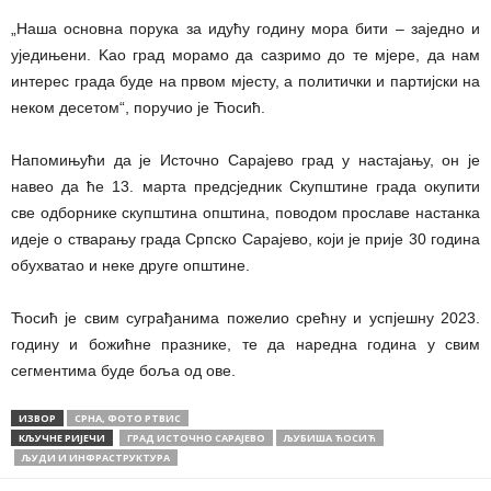
„Наша основна порука за идућу годину мора бити – заједно и
уједињени. Kао град морамо да сазримо до те мјере, да нам
интерес града буде на првом мјесту, а политички и партијски на
неком десетом“, поручио је Ћосић.
Напомињући да је Источно Сарајево град у настајању, он је
навео да ће 13. марта предсједник Скупштине града окупити
све одборнике скупштина општина, поводом прославе настанка
идеје о стварању града Српско Сарајево, који је прије 30 година
обухватао и неке друге општине.
Ћосић је свим суграђанима пожелио срећну и успјешну 2023.
годину и божићне празнике, те да наредна година у свим
сегментима буде боља од ове.
ИЗВОР
СРНА, ФОТО РТВИС
КЉУЧНЕ РИЈЕЧИ
ГРАД ИСТОЧНО САРАЈЕВО
ЉУБИША ЋОСИЋ
ЉУДИ И ИНФРАСТРУКТУРА