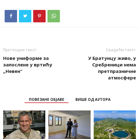
Претходни текст
Сљедећи текст
Нове униформе за
У Братунцу живо, у
запослене у вртићу
Сребреници нема
„Невен“
претпразничне
атмосфере
ПОВЕЗАНЕ ОБЈАВЕ
ВИШЕ ОД АУТОРА