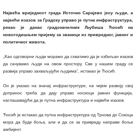
Највећа вриједност града Источно Сарајево јесу људи, а
највећи изазов за Градску управо је путна инфраструктура,
рекао је данас градоначелник Љубиша Ћосић на
новогодишњем пријему за званице из привредног, јавног и
политичког живота.
„Kао одговорни људи морамо да схватимо да је озбиљан изазов
да сачувамо људе на овом простору. Све у нашем граду се
развија управо захваљујући људима“, истакао је Ћосић.
Он је указао на значај инфраструктуре, на чијем развоју свој
допринос треба да дају управо носиоци јавних функција,
наглашавајући да је путна инфраструктура и највећи изазов.
Ћосић је истакао да путна инфраструктура од Трнова до Сокоца
мора да буде боља, али и да се за привреду направи бољи
амбијент.