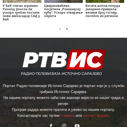
У БиХ стигао агреман:
Цвијановићева
Богата љетна понуда
Роналд Џонсон би
посјетила „Романијску
Јахорине привукла
ускоро требао постати
кућу“: Ускоро отварање
велики број гостију,
нови амбасадор САД у
објекта
посебно из региона
БиХ
Портал Радио-телевизије Источно Сарајево је портал који је у служби
грађана Источног Сарајева.
На нашем порталу можете наћи све важније вијести из нашег града и
регије.
Програм радија можете пратити и уживо на нашем порталу.
Контактирајте нас путем
е-маила
или
контакт форме
.