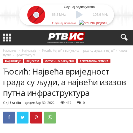
Слушај радио уживо
88,3 MHz
105,6 MHz
Слушај локално
Насловна
Најновије
Ћосић: Највећа вриједност града су људи, а највећи изазов
путна инфраструктура
НАЈНОВИЈЕ
ВИЈЕСТИ
ИСТОЧНО САРАЈЕВО
РЕПУБЛИКА СРПСКА
Ћосић: Највећа вриједност
града су људи, а највећи изазов
путна инфраструктура
Од
ISradio
-
децембар 30, 2022
417
0