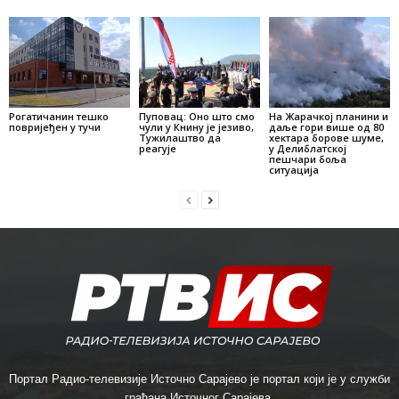
Рогатичанин тешко
Пуповац: Оно што смо
На Жарачкој планини и
повријеђен у тучи
чули у Книну је језиво,
даље гори више од 80
Тужилаштво да
хектара борове шуме,
реагује
у Делиблатској
пешчари боља
ситуација
Портал Радио-телевизије Источно Сарајево је портал који је у служби
грађана Источног Сарајева.