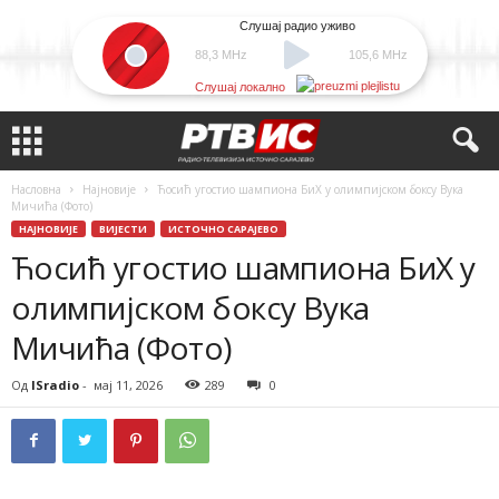
Слушај радио уживо
88,3 MHz
105,6 MHz
Слушај локално
Насловна
Најновије
Ћосић угостио шампиона БиХ у олимпијском боксу Вука
Мичића (Фото)
НАЈНОВИЈЕ
ВИЈЕСТИ
ИСТОЧНО САРАЈЕВО
Ћосић угостио шампиона БиХ у
олимпијском боксу Вука
Мичића (Фото)
Од
ISradio
-
мај 11, 2026
289
0