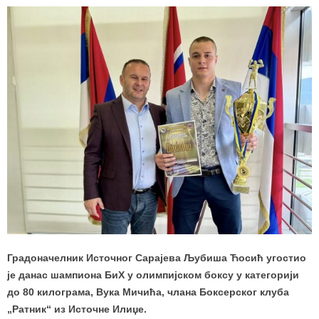
Градоначелник Источног Сарајева Љубиша Ћосић угостио
је данас шампиона БиХ у олимпијском боксу у категорији
до 80 килограма, Вука Мичића, члана Боксерског клуба
„Ратник“ из Источне Илиџе.