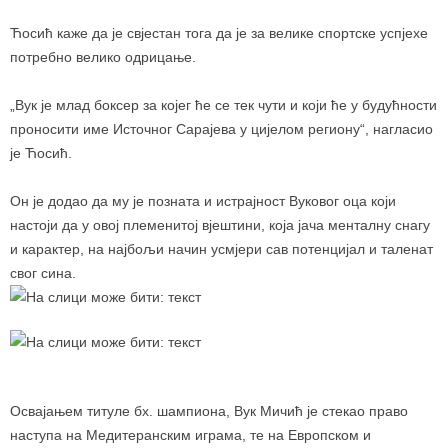
Ћосић каже да је свјестан тога да је за велике спортске успјехе
потребно велико одрицање.
„Вук је млад боксер за којег ће се тек чути и који ће у будућности
проносити име Источног Сарајева у цијелом региону“, нагласио
је Ћосић.
Он је додао да му је позната и истрајност Вуковог оца који
настоји да у овој племенитој вјештини, која јача менталну снагу
и карактер, на најбољи начин усмјери сав потенцијал и таленат
свог сина.
Освајањем титуле бх. шампиона, Вук Мичић је стекао право
наступа на Медитеранским играма, те на Европском и