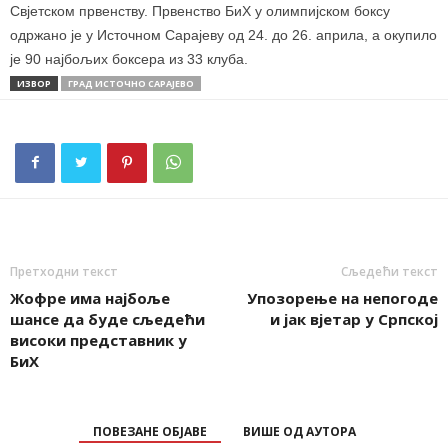
Свјетском првенству. Првенство БиХ у олимпијском боксу
одржано је у Источном Сарајеву од 24. до 26. априла, а окупило
је 90 најбољих боксера из 33 клуба.
ИЗВОР
ГРАД ИСТОЧНО САРАЈЕВО
Претходни текст
Сљедећи текст
Жофре има најбоље
Упозорење на непогоде
шансе да буде сљедећи
и јак вјетар у Српској
високи представник у
БиХ
ПОВЕЗАНЕ ОБЈАВЕ
ВИШЕ ОД АУТОРА