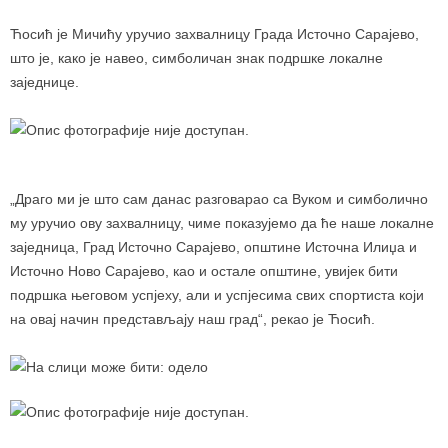
Ћосић је Мичићу уручио захвалницу Града Источно Сарајево,
што је, како је навео, симболичан знак подршке локалне
заједнице.
„Драго ми је што сам данас разговарао са Вуком и симболично
му уручио ову захвалницу, чиме показујемо да ће наше локалне
заједница, Град Источно Сарајево, општине Источна Илиџа и
Источно Ново Сарајево, као и остале општине, увијек бити
подршка његовом успјеху, али и успјесима свих спортиста који
на овај начин представљају наш град“, рекао је Ћосић.