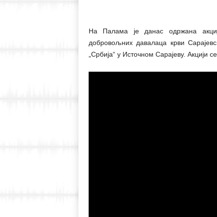
На Палама је данас одржана акциј
добровољних давалаца крви Сарајевск
„Србија“ у Источном Сарајеву. Акцији 