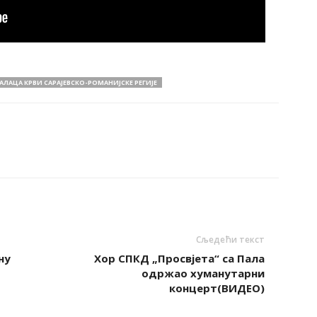
АЦА КРВИ САРАЈЕВСКО-РОМАНИЈСКЕ РЕГИЈЕ
Сљедећи текст
ну
Хор СПКД „Просвјета“ са Пала
одржао хуманутарни
концерт(ВИДЕО)