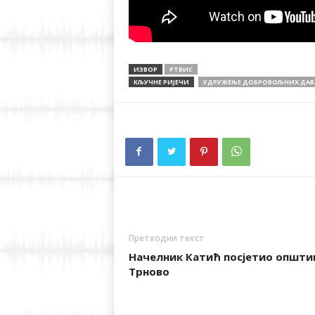
ИЗВОР
РТВИС
КЉУЧНЕ РИЈЕЧИ
УДРУЖЕЊЕ ДОБРОВОЉНИХ ДАВАЛ
Претходни текст
Начелник Катић посјетио општи
Трново