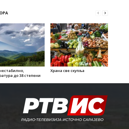
ОРА
 нестабилно,
Храна све скупља
атура до 38 степени