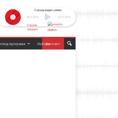
Слушај радио уживо
88,3 MHz
105,6 MHz
Слушај
локално
глед програма
Избори
Контакт