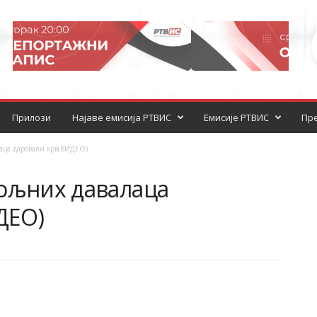
Прилози
Најаве емисија РТВИС
Емисије РТВИС
Пре
аца даровали крв(ВИДЕО)
вољних давалаца
ДЕО)