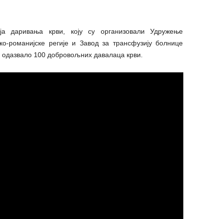
а даривања крви, коју су организовали Удружење
о-романијске регије и Завод за трансфузију болнице
се одазвало 100 добровољних давалаца крви.