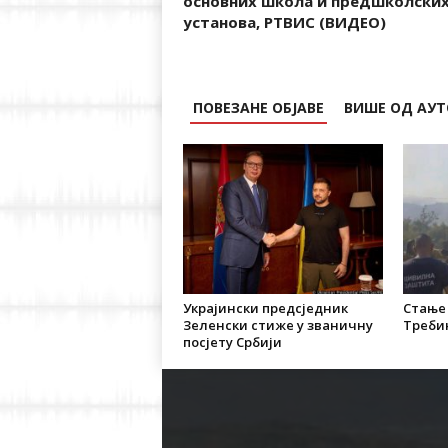
основних школа и предшколски
установа, РТВИС (ВИДЕО)
ПОВЕЗАНЕ ОБЈАВЕ
ВИШЕ ОД АУТ
Украјински предсједник
Стање
Зеленски стиже у званичну
Треби
посјету Србији