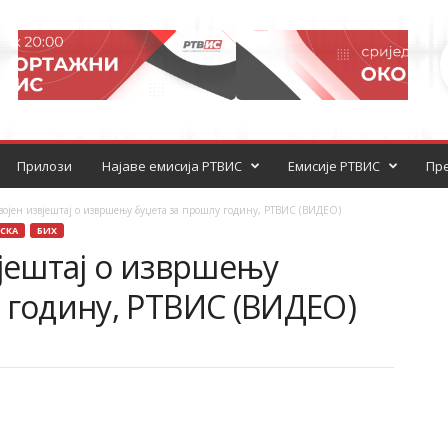
Прилози
Најаве емисија РТВИС
Емисије РТВИС
Пре
својен извјештај о извршењу буџета за прошлу годину, РТВИС (ВИДЕО)
СКА
БИХ
вјештај о извршењу
 годину, РТВИС (ВИДЕО)