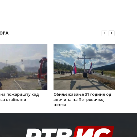
х
ОРА
 на пожаришту код
Обиљежавање 31 године од
ња стабилно
злочина на Петровачкој
цести