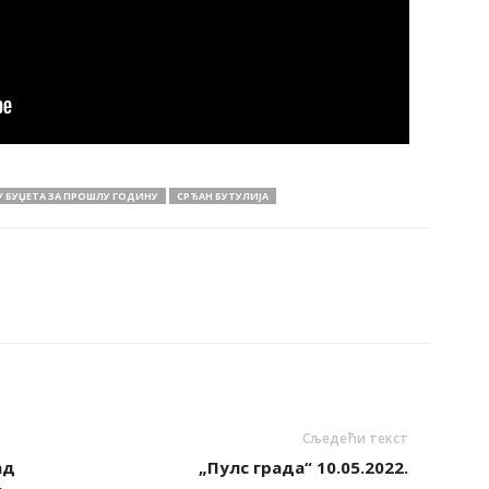
У БУЏЕТА ЗА ПРОШЛУ ГОДИНУ
СРЂАН БУТУЛИЈА
Сљедећи текст
ад
„Пулс града“ 10.05.2022.