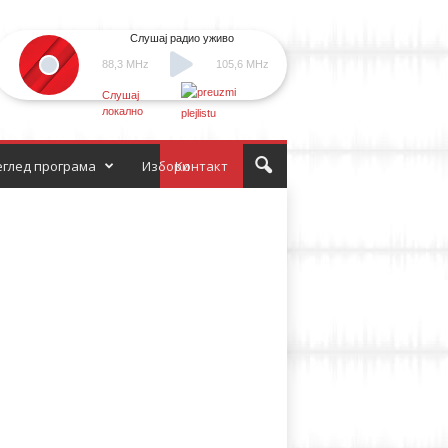
Слушај радио уживо
88,3 MHz
105,6 MHz
Слушај
локално
глед програма
Избори
Контакт