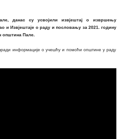
але, данас су усвојили извјештај о извршењу
као и Извјештаје о раду и пословању за 2021. годину
ч општина Пале.
изради информације о учешћу и помоћи општине у раду