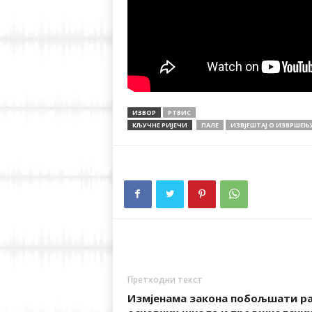
ИЗВОР
РТВИС
КЉУЧНЕ РИЈЕЧИ
ПАЛЕ
ИЗВЈЕШТАЈ О ИЗВРШЕЊ
Претходни текст
Измјенама закона побољшати р