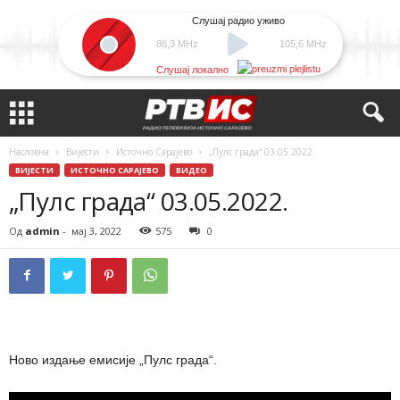
Слушај радио уживо
88,3 MHz
105,6 MHz
Слушај локално
Насловна
Вијести
Источно Сарајево
„Пулс града“ 03.05.2022.
ВИЈЕСТИ
ИСТОЧНО САРАЈЕВО
ВИДЕО
„Пулс града“ 03.05.2022.
Од
admin
-
мај 3, 2022
575
0
Ново издање емисије „Пулс града“.