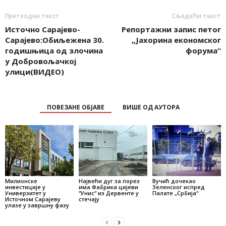
Претходни текст
Сљедећи текст
Источно Сарајевo-
Репортажни запис петог
Сарајевo:Обиљежена 30.
„Јахорина економског
годишњица од злочина
форума“
у Добровољачкој
улици(ВИДЕО)
ПОВЕЗАНЕ ОБЈАВЕ
ВИШЕ ОД АУТОРА
Милионске
Највећи дуг за порез
Вучић дочекао
инвестиције у
има Фабрика цијеви
Зеленског испред
Универзитет у
“Унис“ из Дервенте у
Палате „Србија“
Источном Сарајеву
стечају
улазе у завршну фазу