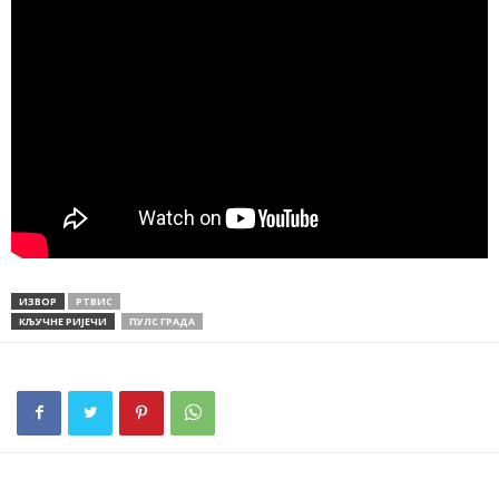
ИЗВОР
РТВИС
КЉУЧНЕ РИЈЕЧИ
ПУЛС ГРАДА