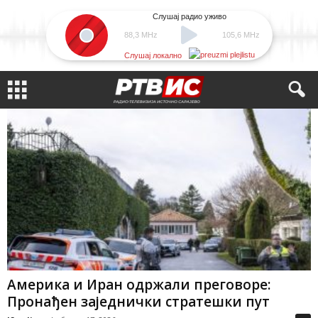
Слушај радио уживо
88,3 MHz
105,6 MHz
Слушај локално
Америка и Иран одржали преговоре:
Пронађен заједнички стратешки пут