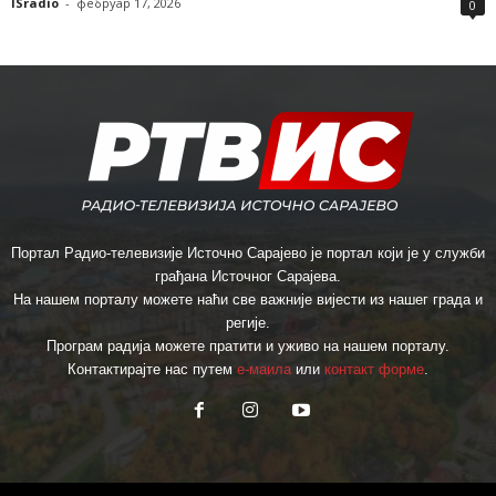
ISradio
-
фебруар 17, 2026
0
Портал Радио-телевизије Источно Сарајево је портал који је у служби
грађана Источног Сарајева.
На нашем порталу можете наћи све важније вијести из нашег града и
регије.
Програм радија можете пратити и уживо на нашем порталу.
Контактирајте нас путем
е-маила
или
контакт форме
.