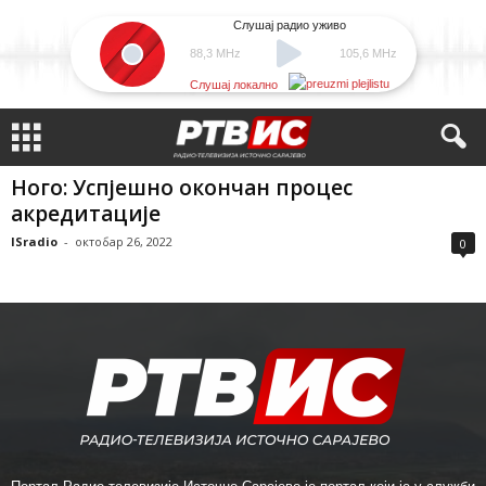
Слушај радио уживо
88,3 MHz
105,6 MHz
Слушај локално
Ного: Успјешно окончан процес
акредитације
ISradio
-
октобар 26, 2022
0