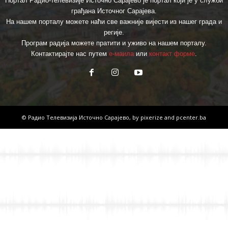
Портал Радио-телевизије Источно Сарајево је портал који је у служби
грађана Источног Сарајева.
На нашем порталу можете наћи све важније вијести из нашег града и
регије.
Програм радија можете пратити и уживо на нашем порталу.
Контактирајте нас путем
е-маила
или
контакт форме
.
© Радио Телевизија Источно Сарајево, by
pixerize
and
pcenter.ba