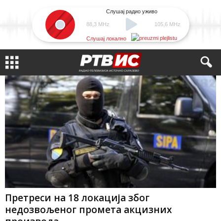
Слушај радио уживо
88,3 MHz
105,6 MHz
Слушај локално
Претреси на 18 локација због
недозвољеног промета акцизних