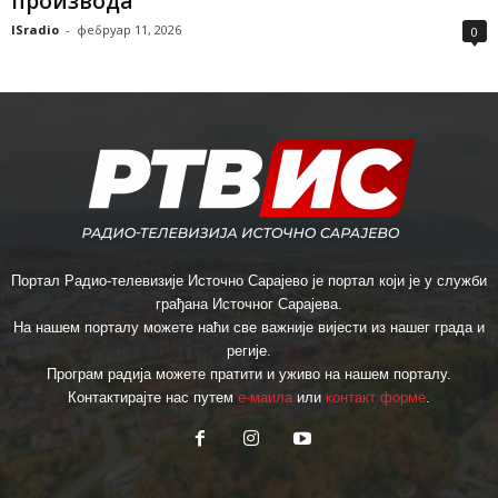
производа
ISradio
-
фебруар 11, 2026
0
Портал Радио-телевизије Источно Сарајево је портал који је у служби
грађана Источног Сарајева.
На нашем порталу можете наћи све важније вијести из нашег града и
регије.
Програм радија можете пратити и уживо на нашем порталу.
Контактирајте нас путем
е-маила
или
контакт форме
.