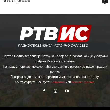
ISradio
-
јун 2, 2026
0
Портал Радио-телевизије Источно Сарајево је портал који је у служби
грађана Источног Сарајева.
На нашем порталу можете наћи све важније вијести из нашег града и
регије.
Програм радија можете пратити и уживо на нашем порталу.
Контактирајте нас путем
е-маила
или
контакт форме
.