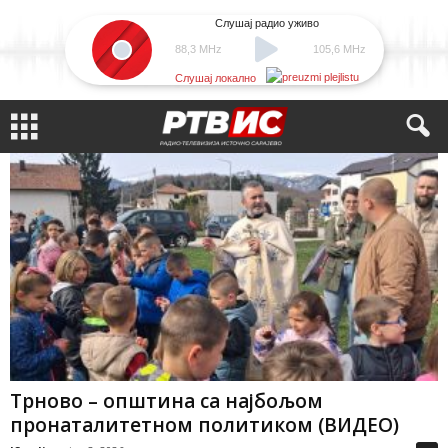
Слушај радио уживо
88,3 MHz
105,6 MHz
Слушај локално
Трново – општина са најбољом
пронаталитетном политиком (ВИДЕО)